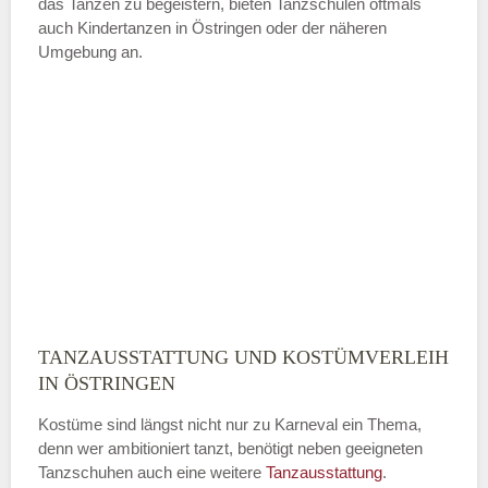
das Tanzen zu begeistern, bieten Tanzschulen oftmals
auch Kindertanzen in Östringen oder der näheren
—
Umgebung an.
ÖFFNUNGSZEITEN HINZUFÜGEN
Sonntag
Mit Absenden der Daten akzeptiere
ich die
AGB`s
.
ABSENDEN
TANZAUSSTATTUNG UND KOSTÜMVERLEIH
IN ÖSTRINGEN
Kostüme sind längst nicht nur zu Karneval ein Thema,
denn wer ambitioniert tanzt, benötigt neben geeigneten
Tanzschuhen auch eine weitere
Tanzausstattung
.