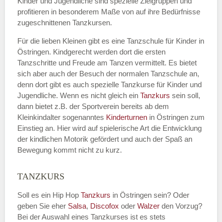
Kinder und Jugendliche sind spezielle Zielgruppen und
profitieren in besonderem Maße von auf ihre Bedürfnisse
zugeschnittenen Tanzkursen.
E-Mail
*
Für die lieben Kleinen gibt es eine Tanzschule für Kinder in
Östringen. Kindgerecht werden dort die ersten
Tanzschritte und Freude am Tanzen vermittelt. Es bietet
sich aber auch der Besuch der normalen Tanzschule an,
denn dort gibt es auch spezielle Tanzkurse für Kinder und
Name der Tanzschule
*
Jugendliche. Wenn es nicht gleich ein
Tanzkurs
sein soll,
dann bietet z.B. der Sportverein bereits ab dem
Kleinkindalter sogenanntes
Kinderturnen
in Östringen zum
Einstieg an. Hier wird auf spielerische Art die Entwicklung
Kontakt E-Mail
der kindlichen Motorik gefördert und auch der Spaß an
Bewegung kommt nicht zu kurz.
TANZKURS
Kontakt Telefonnummer
Soll es ein Hip Hop
Tanzkurs
in Östringen sein? Oder
geben Sie eher
Salsa
,
Discofox
oder
Walzer
den Vorzug?
Bei der Auswahl eines Tanzkurses ist es stets