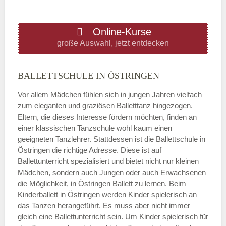
ÖFFNUNGSZEITEN HINZUFÜGEN
Online-Kurse
Donnerstag
große Auswahl, jetzt entdecken
—
BALLETTSCHULE IN ÖSTRINGEN
Vor allem Mädchen fühlen sich in jungen Jahren vielfach
ÖFFNUNGSZEITEN HINZUFÜGEN
zum eleganten und graziösen Balletttanz hingezogen.
Eltern, die dieses Interesse fördern möchten, finden an
Freitag
einer klassischen Tanzschule wohl kaum einen
geeigneten Tanzlehrer. Stattdessen ist die Ballettschule in
Östringen die richtige Adresse. Diese ist auf
—
Ballettunterricht spezialisiert und bietet nicht nur kleinen
Mädchen, sondern auch Jungen oder auch Erwachsenen
die Möglichkeit, in Östringen Ballett zu lernen. Beim
ÖFFNUNGSZEITEN HINZUFÜGEN
Kinderballett in Östringen werden Kinder spielerisch an
das Tanzen herangeführt. Es muss aber nicht immer
Samstag
gleich eine Ballettunterricht sein. Um Kinder spielerisch für