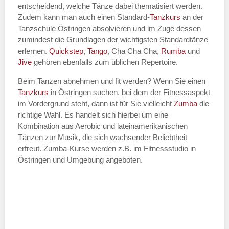
entscheidend, welche Tänze dabei thematisiert werden.
Name des Tanzkurs
*
Zudem kann man auch einen Standard-
Tanzkurs
an der
Tanzschule Östringen absolvieren und im Zuge dessen
zumindest die Grundlagen der wichtigsten Standardtänze
erlernen.
Quickstep
,
Tango
, Cha Cha Cha,
Rumba
und
Jive
gehören ebenfalls zum üblichen Repertoire.
Tanzart
*
Beim Tanzen abnehmen und fit werden? Wenn Sie einen
Tanzkurs
in Östringen suchen, bei dem der Fitnessaspekt
im Vordergrund steht, dann ist für Sie vielleicht
Zumba
die
richtige Wahl. Es handelt sich hierbei um eine
Kombination aus Aerobic und lateinamerikanischen
Tänzen zur Musik, die sich wachsender Beliebtheit
erfreut. Zumba-Kurse werden z.B. im Fitnessstudio in
Östringen und Umgebung angeboten.
Mit Absenden der Daten akzeptiere
ich die
AGB`s
.
ABSENDEN