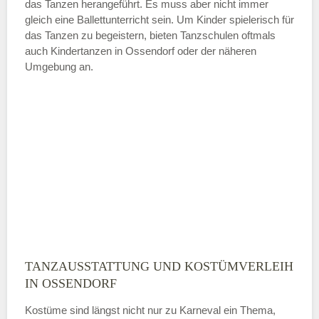
das Tanzen herangeführt. Es muss aber nicht immer
Samstag
gleich eine Ballettunterricht sein. Um Kinder spielerisch für
das Tanzen zu begeistern, bieten Tanzschulen oftmals
auch Kindertanzen in Ossendorf oder der näheren
—
Umgebung an.
ÖFFNUNGSZEITEN HINZUFÜGEN
Sonntag
Mit Absenden der Daten akzeptiere
ich die
AGB`s
.
ABSENDEN
TANZAUSSTATTUNG UND KOSTÜMVERLEIH
IN OSSENDORF
Kostüme sind längst nicht nur zu Karneval ein Thema,