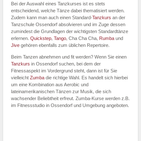
Bei der Auswahl eines Tanzkurses ist es stets
entscheidend, welche Tänze dabei thematisiert werden.
Name des Tanzkurs
*
Zudem kann man auch einen Standard-
Tanzkurs
an der
Tanzschule Ossendorf absolvieren und im Zuge dessen
zumindest die Grundlagen der wichtigsten Standardtänze
erlernen.
Quickstep
,
Tango
, Cha Cha Cha,
Rumba
und
Jive
gehören ebenfalls zum üblichen Repertoire.
Tanzart
*
Beim Tanzen abnehmen und fit werden? Wenn Sie einen
Tanzkurs
in Ossendorf suchen, bei dem der
Fitnessaspekt im Vordergrund steht, dann ist für Sie
vielleicht
Zumba
die richtige Wahl. Es handelt sich hierbei
um eine Kombination aus Aerobic und
lateinamerikanischen Tänzen zur Musik, die sich
wachsender Beliebtheit erfreut. Zumba-Kurse werden z.B.
im Fitnessstudio in Ossendorf und Umgebung angeboten.
Mit Absenden der Daten akzeptiere
ich die
AGB`s
.