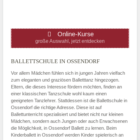
—
ÖFFNUNGSZEITEN HINZUFÜGEN
Online-Kurse
Donnerstag
große Auswahl, jetzt entdecken
—
BALLETTSCHULE IN OSSENDORF
Vor allem Mädchen fühlen sich in jungen Jahren vielfach
ÖFFNUNGSZEITEN HINZUFÜGEN
zum eleganten und graziösen Balletttanz hingezogen.
Eltern, die dieses Interesse fördern möchten, finden an
Freitag
einer klassischen Tanzschule wohl kaum einen
geeigneten Tanzlehrer. Stattdessen ist die Ballettschule in
Ossendorf die richtige Adresse. Diese ist auf
—
Ballettunterricht spezialisiert und bietet nicht nur kleinen
Mädchen, sondern auch Jungen oder auch Erwachsenen
die Möglichkeit, in Ossendorf Ballett zu lernen. Beim
ÖFFNUNGSZEITEN HINZUFÜGEN
Kinderballett in Ossendorf werden Kinder spielerisch an