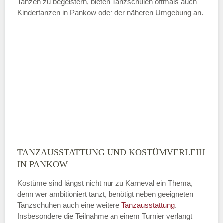
Tanzen zu begeistern, bieten Tanzschulen oftmals auch
Kindertanzen in Pankow oder der näheren Umgebung an.
—
ÖFFNUNGSZEITEN HINZUFÜGEN
Sonntag
Mit Absenden der Daten akzeptiere
ich die
AGB`s
.
TANZAUSSTATTUNG UND KOSTÜMVERLEIH
ABSENDEN
IN PANKOW
Kostüme sind längst nicht nur zu Karneval ein Thema,
denn wer ambitioniert tanzt, benötigt neben geeigneten
Tanzschuhen auch eine weitere
Tanzausstattung
.
Insbesondere die Teilnahme an einem Turnier verlangt