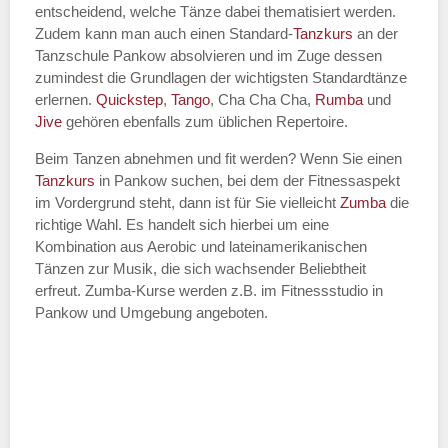
entscheidend, welche Tänze dabei thematisiert werden.
Name des Tanzkurs
*
Zudem kann man auch einen Standard-
Tanzkurs
an der
Tanzschule Pankow absolvieren und im Zuge dessen
zumindest die Grundlagen der wichtigsten Standardtänze
erlernen.
Quickstep
,
Tango
, Cha Cha Cha,
Rumba
und
Jive
gehören ebenfalls zum üblichen Repertoire.
Tanzart
*
Beim Tanzen abnehmen und fit werden? Wenn Sie einen
Tanzkurs
in Pankow suchen, bei dem der Fitnessaspekt
im Vordergrund steht, dann ist für Sie vielleicht
Zumba
die
richtige Wahl. Es handelt sich hierbei um eine
Kombination aus Aerobic und lateinamerikanischen
Tänzen zur Musik, die sich wachsender Beliebtheit
erfreut. Zumba-Kurse werden z.B. im Fitnessstudio in
Pankow und Umgebung angeboten.
Mit Absenden der Daten akzeptiere
ich die
AGB`s
.
ABSENDEN