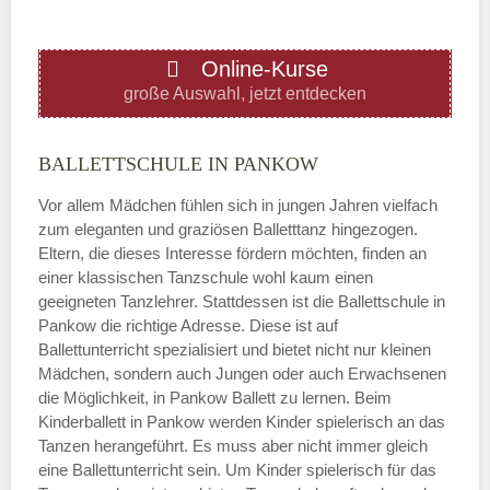
ÖFFNUNGSZEITEN HINZUFÜGEN
Online-Kurse
Donnerstag
große Auswahl, jetzt entdecken
—
BALLETTSCHULE IN PANKOW
Vor allem Mädchen fühlen sich in jungen Jahren vielfach
ÖFFNUNGSZEITEN HINZUFÜGEN
zum eleganten und graziösen Balletttanz hingezogen.
Eltern, die dieses Interesse fördern möchten, finden an
Freitag
einer klassischen Tanzschule wohl kaum einen
geeigneten Tanzlehrer. Stattdessen ist die Ballettschule in
Pankow die richtige Adresse. Diese ist auf
—
Ballettunterricht spezialisiert und bietet nicht nur kleinen
Mädchen, sondern auch Jungen oder auch Erwachsenen
die Möglichkeit, in Pankow Ballett zu lernen. Beim
ÖFFNUNGSZEITEN HINZUFÜGEN
Kinderballett in Pankow werden Kinder spielerisch an das
Tanzen herangeführt. Es muss aber nicht immer gleich
Samstag
eine Ballettunterricht sein. Um Kinder spielerisch für das