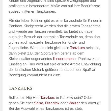
Kinder und Jugendliche sind spezielle Zielgruppen und
profitieren in besonderem Maße von auf ihre Bedürfnisse
zugeschnittenen Tanzkursen.
E-Mail
*
Für die lieben Kleinen gibt es eine Tanzschule für Kinder in
Pankow. Kindgerecht werden dort die ersten Tanzschritte
und Freude am Tanzen vermittelt. Es bietet sich aber
auch der Besuch der normalen Tanzschule an, denn dort
gibt es auch spezielle Tanzkurse für Kinder und
Name der Tanzschule
*
Jugendliche. Wenn es nicht gleich ein
Tanzkurs
sein soll,
dann bietet z.B. der Sportverein bereits ab dem
Kleinkindalter sogenanntes
Kinderturnen
in Pankow zum
Einstieg an. Hier wird auf spielerische Art die Entwicklung
Kontakt E-Mail
der kindlichen Motorik gefördert und auch der Spaß an
Bewegung kommt nicht zu kurz.
TANZKURS
Kontakt Telefonnummer
Soll es ein Hip Hop
Tanzkurs
in Pankow sein? Oder
geben Sie eher
Salsa
,
Discofox
oder
Walzer
den Vorzug?
Bei der Auswahl eines Tanzkurses ist es stets