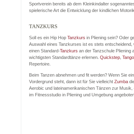
Sportverein bereits ab dem Kleinkindalter sogenannt
spielerische Art die Entwicklung der kindlichen Moto
TANZKURS
Name der Tanzschule
*
Soll es ein Hip Hop
Tanzkurs
in Pliening sein? Oder 
Auswahl eines Tanzkurses ist es stets entscheidend
einen Standard-
Tanzkurs
an der Tanzschule Pliening
Kontakt E-Mail
wichtigsten Standardtänze erlernen.
Quickstep
,
Tango
Repertoire.
Beim Tanzen abnehmen und fit werden? Wenn Sie ei
Vordergrund steht, dann ist für Sie vielleicht
Zumba
die
Kontakt Telefonnummer
Aerobic und lateinamerikanischen Tänzen zur Musik, 
im Fitnessstudio in Pliening und Umgebung angeboten
Name des Tanzkurs
*