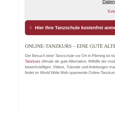
Daten
Exte
Hier Ihre Tanzschule kostenfrei anm
ONLINE-TANZKURS – EINE GUTE ALT
Name
*
Der Besuch einer Tanzschule vor Ort in Pliening ist ni
Tanzkurs
oftmals als gute Alternative. Mithilfe der 
bewerkstelligen. Videos, Tutorials und Anleitungen m
findet im World Wide Web spannende Online-Tanzkurse, 
E-Mail
*
Name der Tanzschule
*