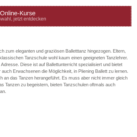
Online-Kurse
—
ÖFFNUNGSZEITEN
wahl, jetzt entdecken
HINZUFÜGEN
—
ÖFFNUNGSZEITEN
ach zum eleganten und graziösen Balletttanz hingezogen. Eltern,
r klassischen Tanzschule wohl kaum einen geeigneten Tanzlehrer.
HINZUFÜGEN
e Adresse. Diese ist auf Ballettunterricht spezialisiert und bietet
auch Erwachsenen die Möglichkeit, in Pliening Ballett zu lernen.
—
ÖFFNUNGSZEITEN
sch an das Tanzen herangeführt. Es muss aber nicht immer gleich
 das Tanzen zu begeistern, bieten Tanzschulen oftmals auch
HINZUFÜGEN
an.
—
ÖFFNUNGSZEITEN
HINZUFÜGEN
—
ÖFFNUNGSZEITEN