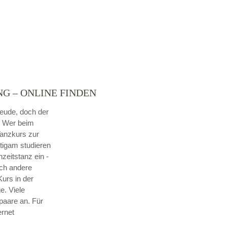
NG – ONLINE FINDEN
reude, doch der
. Wer beim
Tanzkurs zur
utigam studieren
hzeitstanz ein -
ch andere
urs in der
e. Viele
paare an. Für
ernet