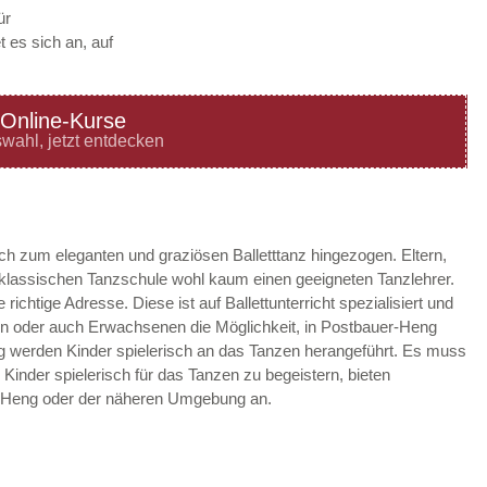
ür
 es sich an, auf
Online-Kurse
—
ÖFFNUNGSZEITEN
wahl, jetzt entdecken
HINZUFÜGEN
—
ÖFFNUNGSZEITEN
ach zum eleganten und graziösen Balletttanz hingezogen. Eltern,
r klassischen Tanzschule wohl kaum einen geeigneten Tanzlehrer.
HINZUFÜGEN
richtige Adresse. Diese ist auf Ballettunterricht spezialisiert und
en oder auch Erwachsenen die Möglichkeit, in Postbauer-Heng
—
ÖFFNUNGSZEITEN
eng werden Kinder spielerisch an das Tanzen herangeführt. Es muss
m Kinder spielerisch für das Tanzen zu begeistern, bieten
HINZUFÜGEN
r-Heng oder der näheren Umgebung an.
—
ÖFFNUNGSZEITEN