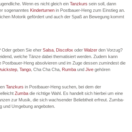
Jugendliche. Wenn es nicht gleich ein
Tanzkurs
sein soll, dann
lter sogenanntes
Kinderturnen
in Postbauer-Heng zum Einstieg an.
indlichen Motorik gefördert und auch der Spaß an Bewegung kommt
? Oder geben Sie eher
Salsa
,
Discofox
oder
Walzer
den Vorzug?
heidend, welche Tänze dabei thematisiert werden. Zudem kann
e Postbauer-Heng absolvieren und im Zuge dessen zumindest die
uickstep
,
Tango
, Cha Cha Cha,
Rumba
und
Jive
gehören
nen
Tanzkurs
in Postbauer-Heng suchen, bei dem der
elleicht
Zumba
die richtige Wahl. Es handelt sich hierbei um eine
nzen zur Musik, die sich wachsender Beliebtheit erfreut. Zumba-
eng und Umgebung angeboten.