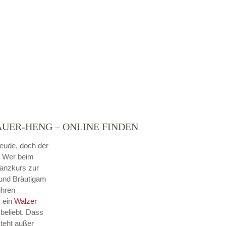
AUER-HENG – ONLINE FINDEN
reude, doch der
. Wer beim
Tanzkurs zur
 und Bräutigam
ihren
r ein
Walzer
beliebt. Dass
steht außer