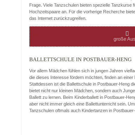
Frage. Viele Tanzschulen bieten spezielle Tanzkurse f
Hochzeitspaare an. Für die vorherige Recherche bietet
das Internet zurückzugreifen.
Montag
große Aus
BALLETTSCHULE IN POSTBAUER-HENG
Dienstag
Vor allem Mädchen fühlen sich in jungen Jahren vielf
die dieses Interesse fördern möchten, finden an eine
Stattdessen ist die Ballettschule in Postbauer-Heng die 
bietet nicht nur kleinen Mädchen, sondern auch Jung
Mittwoch
Ballett zu lernen. Beim Kinderballett in Postbauer-H
aber nicht immer gleich eine Ballettunterricht sein. U
Tanzschulen oftmals auch Kindertanzen in Postbaue
Donnerstag