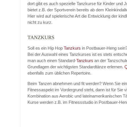
dort gibt es auch spezielle Tanzkurse für Kinder und 
bietet z.B. der Sportverein bereits ab dem Kleinkinda
Hier wird auf spielerische Art die Entwicklung der k
nicht zu kurz.
Name der Tanzschule
*
TANZKURS
Soll es ein Hip Hop
Tanzkurs
in Postbauer-Heng sein
Bei der Auswahl eines Tanzkurses ist es stets entsc
Kontakt E-Mail
man auch einen Standard-
Tanzkurs
an der Tanzschul
Grundlagen der wichtigsten Standardtänze erlernen.
Q
ebenfalls zum üblichen Repertoire.
Beim Tanzen abnehmen und fit werden? Wenn Sie ei
Kontakt Telefonnummer
Fitnessaspekt im Vordergrund steht, dann ist für Sie vi
Kombination aus Aerobic und lateinamerikanischen Tä
Kurse werden z.B. im Fitnessstudio in Postbauer-H
Name des Tanzkurs
*