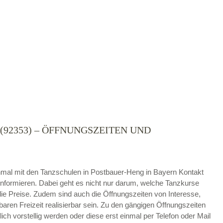
92353) – ÖFFNUNGSZEITEN UND
die
AGB`s
.
ABSENDEN
 einmal mit den Tanzschulen in Postbauer-Heng in Bayern Kontakt
nformieren. Dabei geht es nicht nur darum, welche Tanzkurse
e Preise. Zudem sind auch die Öffnungszeiten von Interesse,
baren Freizeit realisierbar sein. Zu den gängigen Öffnungszeiten
h vorstellig werden oder diese erst einmal per Telefon oder Mail