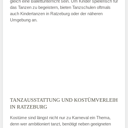
gleich eine Ballettunterricht sein. Um Kinder spielerisch für
das Tanzen zu begeistern, bieten Tanzschulen oftmals
auch Kindertanzen in Ratzeburg oder der näheren
—
Umgebung an.
ÖFFNUNGSZEITEN HINZUFÜGEN
Sonntag
Mit Absenden der Daten akzeptiere
ich die
AGB`s
.
ABSENDEN
TANZAUSSTATTUNG UND KOSTÜMVERLEIH
IN RATZEBURG
Kostüme sind längst nicht nur zu Karneval ein Thema,
denn wer ambitioniert tanzt, benötigt neben geeigneten