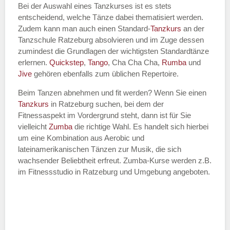
Bei der Auswahl eines Tanzkurses ist es stets
entscheidend, welche Tänze dabei thematisiert werden.
Name des Tanzkurs
*
Zudem kann man auch einen Standard-
Tanzkurs
an der
Tanzschule Ratzeburg absolvieren und im Zuge dessen
zumindest die Grundlagen der wichtigsten Standardtänze
erlernen.
Quickstep
,
Tango
, Cha Cha Cha,
Rumba
und
Jive
gehören ebenfalls zum üblichen Repertoire.
Tanzart
*
Beim Tanzen abnehmen und fit werden? Wenn Sie einen
Tanzkurs
in Ratzeburg suchen, bei dem der
Fitnessaspekt im Vordergrund steht, dann ist für Sie
vielleicht
Zumba
die richtige Wahl. Es handelt sich hierbei
um eine Kombination aus Aerobic und
lateinamerikanischen Tänzen zur Musik, die sich
wachsender Beliebtheit erfreut. Zumba-Kurse werden z.B.
im Fitnessstudio in Ratzeburg und Umgebung angeboten.
Mit Absenden der Daten akzeptiere
ich die
AGB`s
.