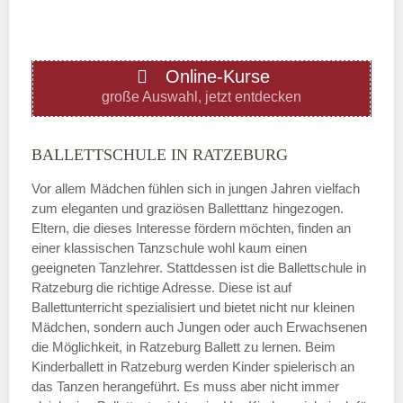
ÖFFNUNGSZEITEN HINZUFÜGEN
Online-Kurse
Donnerstag
große Auswahl, jetzt entdecken
—
BALLETTSCHULE IN RATZEBURG
Vor allem Mädchen fühlen sich in jungen Jahren vielfach
ÖFFNUNGSZEITEN HINZUFÜGEN
zum eleganten und graziösen Balletttanz hingezogen.
Eltern, die dieses Interesse fördern möchten, finden an
Freitag
einer klassischen Tanzschule wohl kaum einen
geeigneten Tanzlehrer. Stattdessen ist die Ballettschule in
Ratzeburg die richtige Adresse. Diese ist auf
—
Ballettunterricht spezialisiert und bietet nicht nur kleinen
Mädchen, sondern auch Jungen oder auch Erwachsenen
die Möglichkeit, in Ratzeburg Ballett zu lernen. Beim
ÖFFNUNGSZEITEN HINZUFÜGEN
Kinderballett in Ratzeburg werden Kinder spielerisch an
das Tanzen herangeführt. Es muss aber nicht immer
Samstag