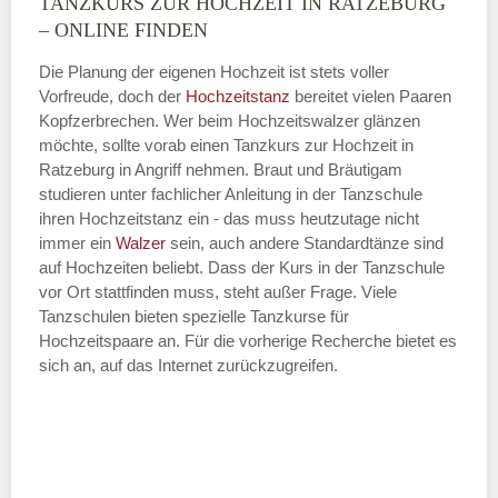
TANZKURS ZUR HOCHZEIT IN RATZEBURG
Montag
– ONLINE FINDEN
Die Planung der eigenen Hochzeit ist stets voller
Vorfreude, doch der
Hochzeitstanz
bereitet vielen Paaren
—
Kopfzerbrechen. Wer beim Hochzeitswalzer glänzen
möchte, sollte vorab einen Tanzkurs zur Hochzeit in
ÖFFNUNGSZEITEN HINZUFÜGEN
Ratzeburg in Angriff nehmen. Braut und Bräutigam
studieren unter fachlicher Anleitung in der Tanzschule
Dienstag
ihren Hochzeitstanz ein - das muss heutzutage nicht
immer ein
Walzer
sein, auch andere Standardtänze sind
auf Hochzeiten beliebt. Dass der Kurs in der Tanzschule
vor Ort stattfinden muss, steht außer Frage. Viele
—
Tanzschulen bieten spezielle Tanzkurse für
Hochzeitspaare an. Für die vorherige Recherche bietet es
ÖFFNUNGSZEITEN HINZUFÜGEN
sich an, auf das Internet zurückzugreifen.
Mittwoch
—