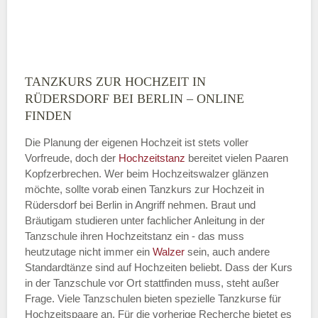
TANZKURS ZUR HOCHZEIT IN
Montag
RÜDERSDORF BEI BERLIN – ONLINE
FINDEN
Die Planung der eigenen Hochzeit ist stets voller
—
Vorfreude, doch der
Hochzeitstanz
bereitet vielen Paaren
Kopfzerbrechen. Wer beim Hochzeitswalzer glänzen
ÖFFNUNGSZEITEN HINZUFÜGEN
möchte, sollte vorab einen Tanzkurs zur Hochzeit in
Rüdersdorf bei Berlin in Angriff nehmen. Braut und
Dienstag
Bräutigam studieren unter fachlicher Anleitung in der
Tanzschule ihren Hochzeitstanz ein - das muss
heutzutage nicht immer ein
Walzer
sein, auch andere
—
Standardtänze sind auf Hochzeiten beliebt. Dass der Kurs
in der Tanzschule vor Ort stattfinden muss, steht außer
Frage. Viele Tanzschulen bieten spezielle Tanzkurse für
ÖFFNUNGSZEITEN HINZUFÜGEN
Hochzeitspaare an. Für die vorherige Recherche bietet es