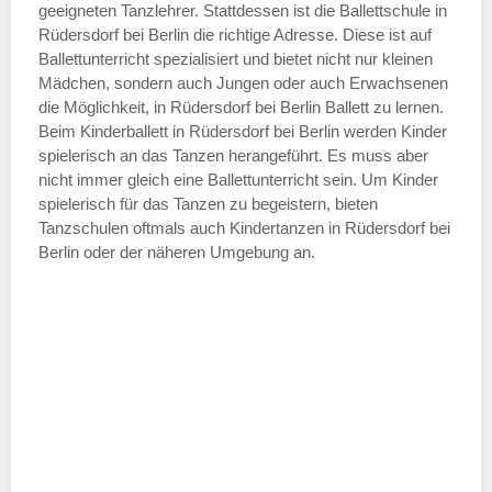
—
geeigneten Tanzlehrer. Stattdessen ist die Ballettschule in
Rüdersdorf bei Berlin die richtige Adresse. Diese ist auf
Ballettunterricht spezialisiert und bietet nicht nur kleinen
ÖFFNUNGSZEITEN HINZUFÜGEN
Mädchen, sondern auch Jungen oder auch Erwachsenen
die Möglichkeit, in Rüdersdorf bei Berlin Ballett zu lernen.
Samstag
Beim Kinderballett in Rüdersdorf bei Berlin werden Kinder
spielerisch an das Tanzen herangeführt. Es muss aber
nicht immer gleich eine Ballettunterricht sein. Um Kinder
—
spielerisch für das Tanzen zu begeistern, bieten
Tanzschulen oftmals auch Kindertanzen in Rüdersdorf bei
Berlin oder der näheren Umgebung an.
ÖFFNUNGSZEITEN HINZUFÜGEN
Sonntag
Mit Absenden der Daten akzeptiere
ich die
AGB`s
.
ABSENDEN