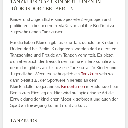
TANZKURS ODER KINDERTURNEN IN
Name
*
RÜDERSDORF BEI BERLIN
Kinder und Jugendliche sind spezielle Zielgruppen und
profitieren in besonderem Maße von auf ihre Bedürfnisse
zugeschnittenen Tanzkursen.
E-Mail
*
Für die lieben Kleinen gibt es eine Tanzschule für Kinder in
Rüdersdorf bei Berlin. Kindgerecht werden dort die ersten
Tanzschritte und Freude am Tanzen vermittelt. Es bietet
sich aber auch der Besuch der normalen Tanzschule an,
denn dort gibt es auch spezielle Tanzkurse für Kinder und
Name der Tanzschule
*
Jugendliche. Wenn es nicht gleich ein
Tanzkurs
sein soll,
dann bietet z.B. der Sportverein bereits ab dem
Kleinkindalter sogenanntes
Kinderturnen
in Rüdersdorf bei
Berlin zum Einstieg an. Hier wird auf spielerische Art die
Kontakt E-Mail
Entwicklung der kindlichen Motorik gefördert und auch der
Spaß an Bewegung kommt nicht zu kurz.
TANZKURS
Kontakt Telefonnummer