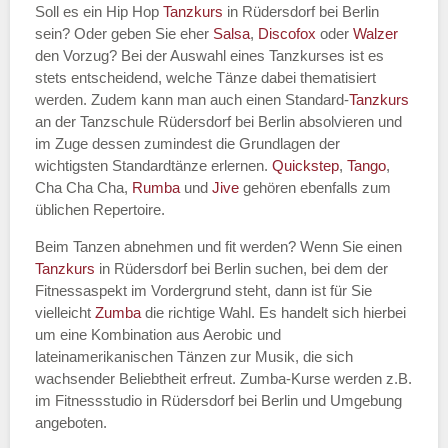
Soll es ein Hip Hop
Tanzkurs
in Rüdersdorf bei Berlin
sein? Oder geben Sie eher
Salsa
,
Discofox
oder
Walzer
den Vorzug? Bei der Auswahl eines Tanzkurses ist es
stets entscheidend, welche Tänze dabei thematisiert
Name des Tanzkurs
*
werden. Zudem kann man auch einen Standard-
Tanzkurs
an der Tanzschule Rüdersdorf bei Berlin absolvieren und
im Zuge dessen zumindest die Grundlagen der
wichtigsten Standardtänze erlernen.
Quickstep
,
Tango
,
Cha Cha Cha,
Rumba
und
Jive
gehören ebenfalls zum
Tanzart
*
üblichen Repertoire.
Beim Tanzen abnehmen und fit werden? Wenn Sie einen
Tanzkurs
in Rüdersdorf bei Berlin suchen, bei dem der
Fitnessaspekt im Vordergrund steht, dann ist für Sie
vielleicht
Zumba
die richtige Wahl. Es handelt sich hierbei
um eine Kombination aus Aerobic und
lateinamerikanischen Tänzen zur Musik, die sich
wachsender Beliebtheit erfreut. Zumba-Kurse werden z.B.
im Fitnessstudio in Rüdersdorf bei Berlin und Umgebung
Mit Absenden der Daten akzeptiere
angeboten.
ich die
AGB`s
.