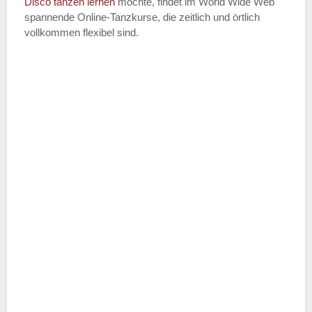
Disco
tanzen lernen
möchte, findet im World Wide Web
spannende Online-Tanzkurse, die zeitlich und örtlich
vollkommen flexibel sind.
Name der Tanzschule
*
Adresse
*
Telefonnummer
E-Mail-Adresse