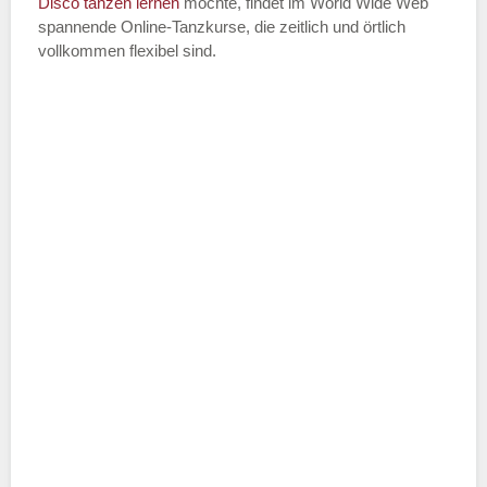
Disco
tanzen lernen
möchte, findet im World Wide Web
spannende Online-Tanzkurse, die zeitlich und örtlich
vollkommen flexibel sind.
Name der Tanzschule
*
Adresse
*
Telefonnummer
E-Mail-Adresse