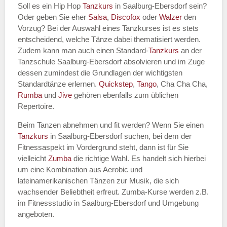
Soll es ein Hip Hop
Tanzkurs
in Saalburg-Ebersdorf sein?
Oder geben Sie eher
Salsa
,
Discofox
oder
Walzer
den
Vorzug? Bei der Auswahl eines Tanzkurses ist es stets
entscheidend, welche Tänze dabei thematisiert werden.
Name des Tanzkurs
*
Zudem kann man auch einen Standard-
Tanzkurs
an der
Tanzschule Saalburg-Ebersdorf absolvieren und im Zuge
dessen zumindest die Grundlagen der wichtigsten
Standardtänze erlernen.
Quickstep
,
Tango
, Cha Cha Cha,
Rumba
und
Jive
gehören ebenfalls zum üblichen
Tanzart
*
Repertoire.
Beim Tanzen abnehmen und fit werden? Wenn Sie einen
Tanzkurs
in Saalburg-Ebersdorf suchen, bei dem der
Fitnessaspekt im Vordergrund steht, dann ist für Sie
vielleicht
Zumba
die richtige Wahl. Es handelt sich hierbei
um eine Kombination aus Aerobic und
lateinamerikanischen Tänzen zur Musik, die sich
wachsender Beliebtheit erfreut. Zumba-Kurse werden z.B.
im Fitnessstudio in Saalburg-Ebersdorf und Umgebung
Mit Absenden der Daten akzeptiere
angeboten.
ich die
AGB`s
.