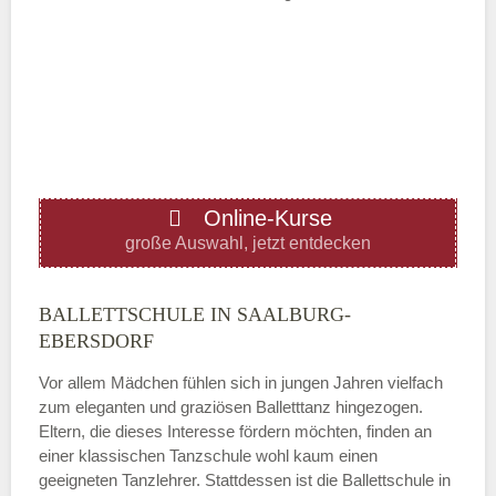
Mittwoch
—
ÖFFNUNGSZEITEN HINZUFÜGEN
Online-Kurse
Donnerstag
große Auswahl, jetzt entdecken
—
BALLETTSCHULE IN SAALBURG-
EBERSDORF
ÖFFNUNGSZEITEN HINZUFÜGEN
Vor allem Mädchen fühlen sich in jungen Jahren vielfach
zum eleganten und graziösen Balletttanz hingezogen.
Freitag
Eltern, die dieses Interesse fördern möchten, finden an
einer klassischen Tanzschule wohl kaum einen
geeigneten Tanzlehrer. Stattdessen ist die Ballettschule in