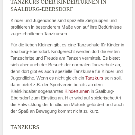
TANZKURS ODER KINDERTURNEN IN
Name
*
SAALBURG-EBERSDORF
Kinder und Jugendliche sind spezielle Zielgruppen und
profitieren in besonderem Maße von auf ihre Bedürfnisse
zugeschnittenen Tanzkursen.
E-Mail
*
Für die lieben Kleinen gibt es eine Tanzschule für Kinder in
Saalburg-Ebersdorf. Kindgerecht werden dort die ersten
Tanzschritte und Freude am Tanzen vermittelt. Es bietet
sich aber auch der Besuch der normalen Tanzschule an,
denn dort gibt es auch spezielle Tanzkurse für Kinder und
Name der Tanzschule
*
Jugendliche. Wenn es nicht gleich ein
Tanzkurs
sein soll,
dann bietet z.B. der Sportverein bereits ab dem
Kleinkindalter sogenanntes
Kinderturnen
in Saalburg-
Ebersdorf zum Einstieg an. Hier wird auf spielerische Art
Kontakt E-Mail
die Entwicklung der kindlichen Motorik gefördert und auch
der Spaß an Bewegung kommt nicht zu kurz.
TANZKURS
Kontakt Telefonnummer