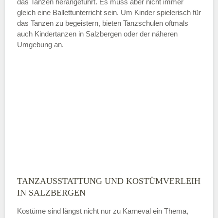
das Tanzen herangeführt. Es muss aber nicht immer
Samstag
gleich eine Ballettunterricht sein. Um Kinder spielerisch für
das Tanzen zu begeistern, bieten Tanzschulen oftmals
auch Kindertanzen in Salzbergen oder der näheren
—
Umgebung an.
ÖFFNUNGSZEITEN HINZUFÜGEN
Sonntag
Mit Absenden der Daten akzeptiere
ich die
AGB`s
.
ABSENDEN
TANZAUSSTATTUNG UND KOSTÜMVERLEIH
IN SALZBERGEN
Kostüme sind längst nicht nur zu Karneval ein Thema,