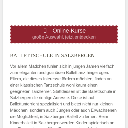
—
ÖFFNUNGSZEITEN HINZUFÜGEN
Online-Kurse
Donnerstag
große Auswahl, jetzt entdecken
—
BALLETTSCHULE IN SALZBERGEN
Vor allem Mädchen fühlen sich in jungen Jahren vielfach
ÖFFNUNGSZEITEN HINZUFÜGEN
zum eleganten und graziösen Balletttanz hingezogen.
Eltern, die dieses Interesse fördern möchten, finden an
Freitag
einer klassischen Tanzschule wohl kaum einen
geeigneten Tanzlehrer. Stattdessen ist die Ballettschule in
Salzbergen die richtige Adresse. Diese ist auf
—
Ballettunterricht spezialisiert und bietet nicht nur kleinen
Mädchen, sondern auch Jungen oder auch Erwachsenen
die Möglichkeit, in Salzbergen Ballett zu lernen. Beim
ÖFFNUNGSZEITEN HINZUFÜGEN
Kinderballett in Salzbergen werden Kinder spielerisch an