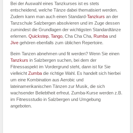
Bei der Auswahl eines Tanzkurses ist es stets
entscheidend, welche Tänze dabei thematisiert werden.
Name des Tanzkurs
*
Zudem kann man auch einen Standard-
Tanzkurs
an der
Tanzschule Salzbergen absolvieren und im Zuge dessen
zumindest die Grundlagen der wichtigsten Standardtänze
erlernen.
Quickstep
,
Tango
, Cha Cha Cha,
Rumba
und
Jive
gehören ebenfalls zum üblichen Repertoire.
Tanzart
*
Beim Tanzen abnehmen und fit werden? Wenn Sie einen
Tanzkurs
in Salzbergen suchen, bei dem der
Fitnessaspekt im Vordergrund steht, dann ist für Sie
vielleicht
Zumba
die richtige Wahl. Es handelt sich hierbei
um eine Kombination aus Aerobic und
lateinamerikanischen Tänzen zur Musik, die sich
wachsender Beliebtheit erfreut. Zumba-Kurse werden z.B.
im Fitnessstudio in Salzbergen und Umgebung
angeboten.
Mit Absenden der Daten akzeptiere
ich die
AGB`s
.