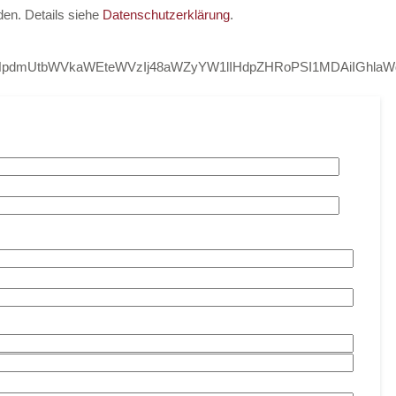
den. Details siehe
Datenschutzerklärung
.
bnNpdmUtbWVkaWEteWVzIj48aWZyYW1lIHdpZHRoPSI1MDAiIGh