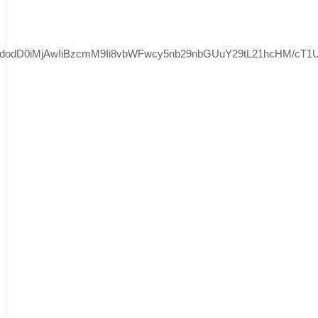
laWdodD0iMjAwIiBzcmM9Ii8vbWFwcy5nb29nbGUuY29tL21hcHM