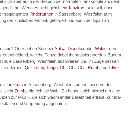
tet sich aber auch der Besuch der normalen Tanzschule an, denn
Jugendliche. Wenn es nicht gleich ein
Tanzkurs
sein soll, dann
lter sogenanntes
Kinderturnen
in Sassenberg, Westfalen zum
klung der kindlichen Motorik gefördert und auch der Spaß an
en sein? Oder geben Sie eher
Salsa
,
Discofox
oder
Walzer
den
ts entscheidend, welche Tänze dabei thematisiert werden. Zudem
schule Sassenberg, Westfalen absolvieren und im Zuge dessen
nze erlernen.
Quickstep
,
Tango
, Cha Cha Cha,
Rumba
und
Jive
nen
Tanzkurs
in Sassenberg, Westfalen suchen, bei dem der
elleicht
Zumba
die richtige Wahl. Es handelt sich hierbei um eine
nzen zur Musik, die sich wachsender Beliebtheit erfreut. Zumba-
 Westfalen und Umgebung angeboten.