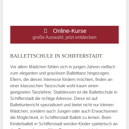
—
ÖFFNUNGSZEITEN HINZUFÜGEN
Online-Kurse
Donnerstag
große Auswahl, jetzt entdecken
—
BALLETTSCHULE IN SCHIFFERSTADT
Vor allem Mädchen fühlen sich in jungen Jahren vielfach
ÖFFNUNGSZEITEN HINZUFÜGEN
zum eleganten und graziösen Balletttanz hingezogen.
Eltern, die dieses Interesse fördern möchten, finden an
Freitag
einer klassischen Tanzschule wohl kaum einen
geeigneten Tanzlehrer. Stattdessen ist die Ballettschule in
Schifferstadt die richtige Adresse. Diese ist auf
—
Ballettunterricht spezialisiert und bietet nicht nur kleinen
Mädchen, sondern auch Jungen oder auch Erwachsenen
die Möglichkeit, in Schifferstadt Ballett zu lernen. Beim
ÖFFNUNGSZEITEN HINZUFÜGEN
Kinderballett in Schifferstadt werden Kinder spielerisch an