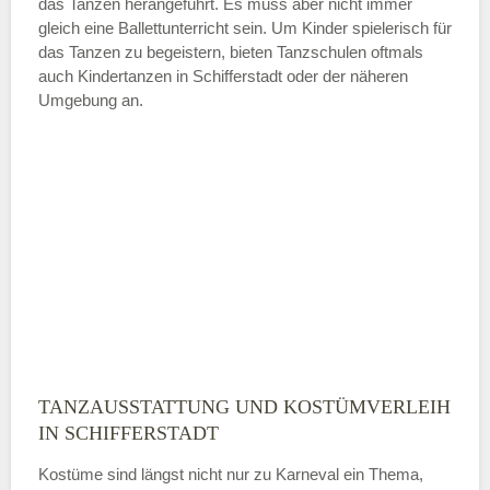
das Tanzen herangeführt. Es muss aber nicht immer
Samstag
gleich eine Ballettunterricht sein. Um Kinder spielerisch für
das Tanzen zu begeistern, bieten Tanzschulen oftmals
auch Kindertanzen in Schifferstadt oder der näheren
—
Umgebung an.
ÖFFNUNGSZEITEN HINZUFÜGEN
Sonntag
Mit Absenden der Daten akzeptiere
ich die
AGB`s
.
ABSENDEN
TANZAUSSTATTUNG UND KOSTÜMVERLEIH
IN SCHIFFERSTADT
Kostüme sind längst nicht nur zu Karneval ein Thema,