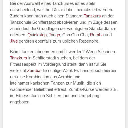
Bei der Auswahl eines Tanzkurses ist es stets
entscheidend, welche Tänze dabei thematisiert werden.
Name des Tanzkurs
*
Zudem kann man auch einen Standard-
Tanzkurs
an der
Tanzschule Schifferstadt absolvieren und im Zuge dessen
zumindest die Grundlagen der wichtigsten Standardtänze
erlernen.
Quickstep
,
Tango
, Cha Cha Cha,
Rumba
und
Jive
gehören ebenfalls zum üblichen Repertoire.
Tanzart
*
Beim Tanzen abnehmen und fit werden? Wenn Sie einen
Tanzkurs
in Schifferstadt suchen, bei dem der
Fitnessaspekt im Vordergrund steht, dann ist für Sie
vielleicht
Zumba
die richtige Wahl. Es handelt sich hierbei
um eine Kombination aus Aerobic und
lateinamerikanischen Tänzen zur Musik, die sich
wachsender Beliebtheit erfreut. Zumba-Kurse werden z.B.
im Fitnessstudio in Schifferstadt und Umgebung
angeboten.
Mit Absenden der Daten akzeptiere
ich die
AGB`s
.