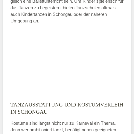
gleich eine Ballettunterricht sein. Um Kinder spielerisch für
das Tanzen zu begeistern, bieten Tanzschulen oftmals
auch Kindertanzen in Schongau oder der näheren
—
Umgebung an.
ÖFFNUNGSZEITEN HINZUFÜGEN
Sonntag
Mit Absenden der Daten akzeptiere
ich die
AGB`s
.
ABSENDEN
TANZAUSSTATTUNG UND KOSTÜMVERLEIH
IN SCHONGAU
Kostüme sind längst nicht nur zu Karneval ein Thema,
denn wer ambitioniert tanzt, benötigt neben geeigneten