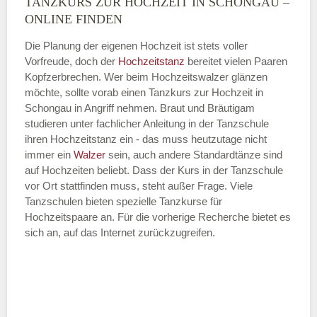
TANZKURS ZUR HOCHZEIT IN SCHONGAU –
Montag
ONLINE FINDEN
Die Planung der eigenen Hochzeit ist stets voller
Vorfreude, doch der
Hochzeitstanz
bereitet vielen Paaren
—
Kopfzerbrechen. Wer beim Hochzeitswalzer glänzen
möchte, sollte vorab einen Tanzkurs zur Hochzeit in
ÖFFNUNGSZEITEN HINZUFÜGEN
Schongau in Angriff nehmen. Braut und Bräutigam
studieren unter fachlicher Anleitung in der Tanzschule
Dienstag
ihren Hochzeitstanz ein - das muss heutzutage nicht
immer ein
Walzer
sein, auch andere Standardtänze sind
auf Hochzeiten beliebt. Dass der Kurs in der Tanzschule
vor Ort stattfinden muss, steht außer Frage. Viele
—
Tanzschulen bieten spezielle Tanzkurse für
Hochzeitspaare an. Für die vorherige Recherche bietet es
ÖFFNUNGSZEITEN HINZUFÜGEN
sich an, auf das Internet zurückzugreifen.
Mittwoch
—