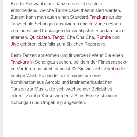
Bei der Auswahl eines Tanzkurses ist es stets
entscheidend, welche Tänze dabei thematisiert werden.
Name des Tanzkurs
*
Zudem kann man auch einen Standard-
Tanzkurs
an der
Tanzschule Schongau absolvieren und im Zuge dessen
zumindest die Grundlagen der wichtigsten Standardtänze
erlernen.
Quickstep
,
Tango
, Cha Cha Cha,
Rumba
und
Jive
gehören ebenfalls zum üblichen Repertoire.
Tanzart
*
Beim Tanzen abnehmen und fit werden? Wenn Sie einen
Tanzkurs
in Schongau suchen, bei dem der Fitnessaspekt
im Vordergrund steht, dann ist für Sie vielleicht
Zumba
die
richtige Wahl. Es handelt sich hierbei um eine
Kombination aus Aerobic und lateinamerikanischen
Tänzen zur Musik, die sich wachsender Beliebtheit
erfreut. Zumba-Kurse werden z.B. im Fitnessstudio in
Schongau und Umgebung angeboten.
Mit Absenden der Daten akzeptiere
ich die
AGB`s
.