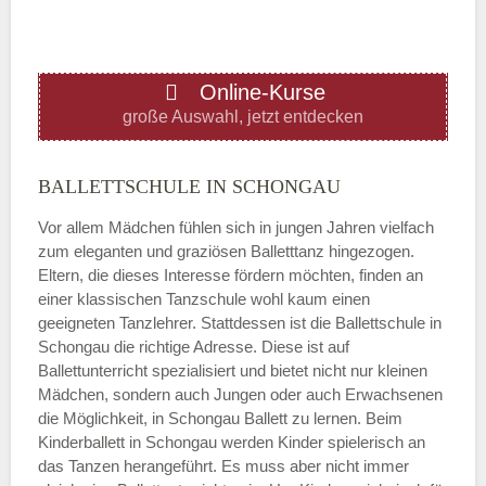
ÖFFNUNGSZEITEN HINZUFÜGEN
Online-Kurse
Donnerstag
große Auswahl, jetzt entdecken
—
BALLETTSCHULE IN SCHONGAU
Vor allem Mädchen fühlen sich in jungen Jahren vielfach
ÖFFNUNGSZEITEN HINZUFÜGEN
zum eleganten und graziösen Balletttanz hingezogen.
Eltern, die dieses Interesse fördern möchten, finden an
Freitag
einer klassischen Tanzschule wohl kaum einen
geeigneten Tanzlehrer. Stattdessen ist die Ballettschule in
Schongau die richtige Adresse. Diese ist auf
—
Ballettunterricht spezialisiert und bietet nicht nur kleinen
Mädchen, sondern auch Jungen oder auch Erwachsenen
die Möglichkeit, in Schongau Ballett zu lernen. Beim
ÖFFNUNGSZEITEN HINZUFÜGEN
Kinderballett in Schongau werden Kinder spielerisch an
das Tanzen herangeführt. Es muss aber nicht immer
Samstag