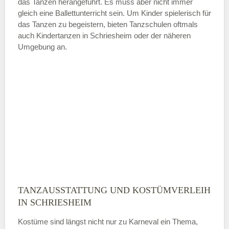
das Tanzen herangeführt. Es muss aber nicht immer
Samstag
gleich eine Ballettunterricht sein. Um Kinder spielerisch für
das Tanzen zu begeistern, bieten Tanzschulen oftmals
auch Kindertanzen in Schriesheim oder der näheren
—
Umgebung an.
ÖFFNUNGSZEITEN HINZUFÜGEN
Sonntag
Mit Absenden der Daten akzeptiere
ich die
AGB`s
.
ABSENDEN
TANZAUSSTATTUNG UND KOSTÜMVERLEIH
IN SCHRIESHEIM
Kostüme sind längst nicht nur zu Karneval ein Thema,