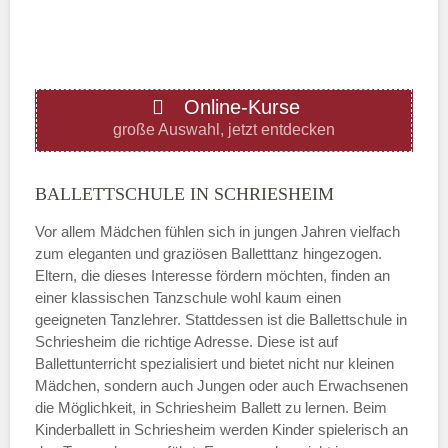
—
ÖFFNUNGSZEITEN HINZUFÜGEN
Online-Kurse
Donnerstag
große Auswahl, jetzt entdecken
—
BALLETTSCHULE IN SCHRIESHEIM
Vor allem Mädchen fühlen sich in jungen Jahren vielfach
ÖFFNUNGSZEITEN HINZUFÜGEN
zum eleganten und graziösen Balletttanz hingezogen.
Eltern, die dieses Interesse fördern möchten, finden an
Freitag
einer klassischen Tanzschule wohl kaum einen
geeigneten Tanzlehrer. Stattdessen ist die Ballettschule in
Schriesheim die richtige Adresse. Diese ist auf
—
Ballettunterricht spezialisiert und bietet nicht nur kleinen
Mädchen, sondern auch Jungen oder auch Erwachsenen
die Möglichkeit, in Schriesheim Ballett zu lernen. Beim
ÖFFNUNGSZEITEN HINZUFÜGEN
Kinderballett in Schriesheim werden Kinder spielerisch an