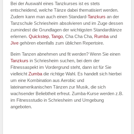
Bei der Auswahl eines Tanzkurses ist es stets
entscheidend, welche Tänze dabei thematisiert werden.
Name des Tanzkurs
*
Zudem kann man auch einen Standard-
Tanzkurs
an der
Tanzschule Schriesheim absolvieren und im Zuge dessen
zumindest die Grundlagen der wichtigsten Standardtänze
erlernen.
Quickstep
,
Tango
, Cha Cha Cha,
Rumba
und
Jive
gehören ebenfalls zum üblichen Repertoire.
Tanzart
*
Beim Tanzen abnehmen und fit werden? Wenn Sie einen
Tanzkurs
in Schriesheim suchen, bei dem der
Fitnessaspekt im Vordergrund steht, dann ist für Sie
vielleicht
Zumba
die richtige Wahl. Es handelt sich hierbei
um eine Kombination aus Aerobic und
lateinamerikanischen Tänzen zur Musik, die sich
wachsender Beliebtheit erfreut. Zumba-Kurse werden z.B.
im Fitnessstudio in Schriesheim und Umgebung
angeboten.
Mit Absenden der Daten akzeptiere
ich die
AGB`s
.