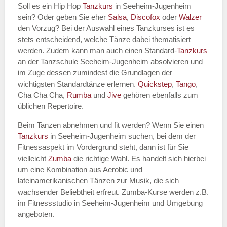
Soll es ein Hip Hop
Tanzkurs
in Seeheim-Jugenheim
sein? Oder geben Sie eher
Salsa
,
Discofox
oder
Walzer
den Vorzug? Bei der Auswahl eines Tanzkurses ist es
stets entscheidend, welche Tänze dabei thematisiert
Name des Tanzkurs
*
werden. Zudem kann man auch einen Standard-
Tanzkurs
an der Tanzschule Seeheim-Jugenheim absolvieren und
im Zuge dessen zumindest die Grundlagen der
wichtigsten Standardtänze erlernen.
Quickstep
,
Tango
,
Cha Cha Cha,
Rumba
und
Jive
gehören ebenfalls zum
Tanzart
*
üblichen Repertoire.
Beim Tanzen abnehmen und fit werden? Wenn Sie einen
Tanzkurs
in Seeheim-Jugenheim suchen, bei dem der
Fitnessaspekt im Vordergrund steht, dann ist für Sie
vielleicht
Zumba
die richtige Wahl. Es handelt sich hierbei
um eine Kombination aus Aerobic und
lateinamerikanischen Tänzen zur Musik, die sich
wachsender Beliebtheit erfreut. Zumba-Kurse werden z.B.
im Fitnessstudio in Seeheim-Jugenheim und Umgebung
Mit Absenden der Daten akzeptiere
angeboten.
ich die
AGB`s
.