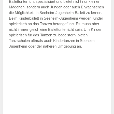
—
Ballettunterricht spezialisiert und bietet nicht nur kleinen
Mädchen, sondern auch Jungen oder auch Erwachsenen
die Möglichkeit, in Seeheim-Jugenheim Ballett zu lernen.
ÖFFNUNGSZEITEN HINZUFÜGEN
Beim Kinderballett in Seeheim-Jugenheim werden Kinder
spielerisch an das Tanzen herangeführt. Es muss aber
Samstag
nicht immer gleich eine Ballettunterricht sein. Um Kinder
spielerisch für das Tanzen zu begeistern, bieten
Tanzschulen oftmals auch Kindertanzen in Seeheim-
—
Jugenheim oder der näheren Umgebung an.
ÖFFNUNGSZEITEN HINZUFÜGEN
Sonntag
Mit Absenden der Daten akzeptiere
ich die
AGB`s
.
ABSENDEN