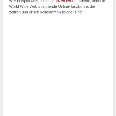
Wer beispielsweise
Disco
tanzen lernen
möchte, findet im
World Wide Web spannende Online-Tanzkurse, die
zeitlich und örtlich vollkommen flexibel sind.
Name der Tanzschule
*
Adresse
*
Telefonnummer
E-Mail-Adresse