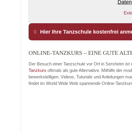
Daten
Exte
Hier Ihre Tanzschule kostenfrei anm
ONLINE-TANZKURS – EINE GUTE ALT
Name
*
Der Besuch einer Tanzschule vor Ort in Sersheim ist n
Tanzkurs
oftmals als gute Alternative. Mithilfe der 
bewerkstelligen. Videos, Tutorials und Anleitungen m
findet im World Wide Web spannende Online-Tanzkurse, 
E-Mail
*
Name der Tanzschule
*