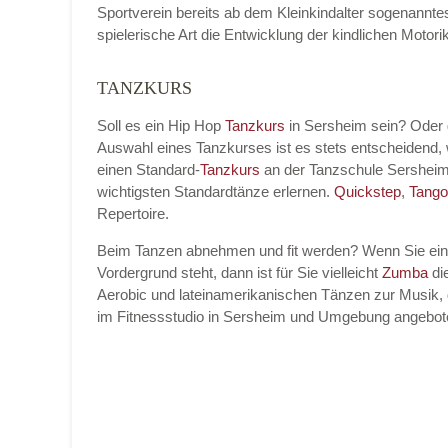
Sportverein bereits ab dem Kleinkindalter sogenannt
spielerische Art die Entwicklung der kindlichen Moto
TANZKURS
Name der Tanzschule
*
Soll es ein Hip Hop
Tanzkurs
in Sersheim sein? Oder
Auswahl eines Tanzkurses ist es stets entscheidend
einen Standard-
Tanzkurs
an der Tanzschule Sersheim
Kontakt E-Mail
wichtigsten Standardtänze erlernen.
Quickstep
,
Tango
Repertoire.
Beim Tanzen abnehmen und fit werden? Wenn Sie ei
Vordergrund steht, dann ist für Sie vielleicht
Zumba
die
Kontakt Telefonnummer
Aerobic und lateinamerikanischen Tänzen zur Musik, 
im Fitnessstudio in Sersheim und Umgebung angebot
Name des Tanzkurs
*