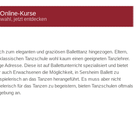
Online-Kurse
—
ÖFFNUNGSZEITEN
wahl, jetzt entdecken
HINZUFÜGEN
—
ÖFFNUNGSZEITEN
ach zum eleganten und graziösen Balletttanz hingezogen. Eltern,
r klassischen Tanzschule wohl kaum einen geeigneten Tanzlehrer.
HINZUFÜGEN
e Adresse. Diese ist auf Ballettunterricht spezialisiert und bietet
 auch Erwachsenen die Möglichkeit, in Sersheim Ballett zu
—
ÖFFNUNGSZEITEN
 spielerisch an das Tanzen herangeführt. Es muss aber nicht
ielerisch für das Tanzen zu begeistern, bieten Tanzschulen oftmals
HINZUFÜGEN
gebung an.
—
ÖFFNUNGSZEITEN
HINZUFÜGEN
—
ÖFFNUNGSZEITEN