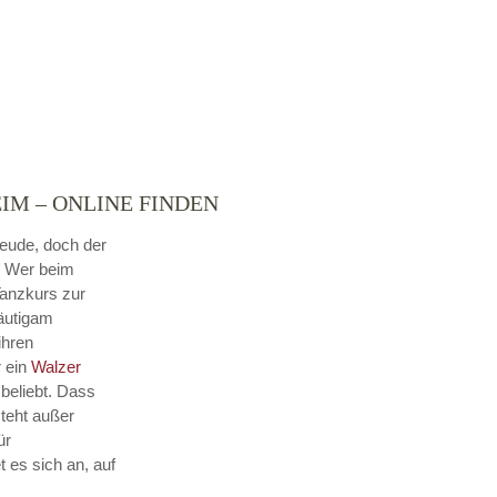
IM – ONLINE FINDEN
reude, doch der
. Wer beim
Tanzkurs zur
räutigam
ihren
r ein
Walzer
beliebt. Dass
steht außer
ür
 es sich an, auf