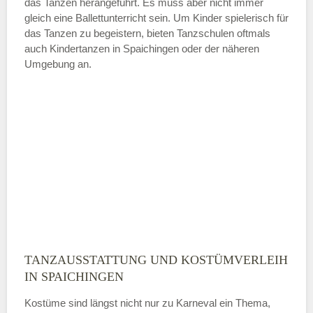
das Tanzen herangeführt. Es muss aber nicht immer
Samstag
gleich eine Ballettunterricht sein. Um Kinder spielerisch für
das Tanzen zu begeistern, bieten Tanzschulen oftmals
auch Kindertanzen in Spaichingen oder der näheren
—
Umgebung an.
ÖFFNUNGSZEITEN HINZUFÜGEN
Sonntag
Mit Absenden der Daten akzeptiere
ich die
AGB`s
.
ABSENDEN
TANZAUSSTATTUNG UND KOSTÜMVERLEIH
IN SPAICHINGEN
Kostüme sind längst nicht nur zu Karneval ein Thema,