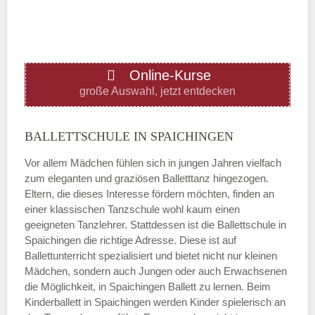
—
ÖFFNUNGSZEITEN HINZUFÜGEN
Online-Kurse
Donnerstag
große Auswahl, jetzt entdecken
—
BALLETTSCHULE IN SPAICHINGEN
Vor allem Mädchen fühlen sich in jungen Jahren vielfach
ÖFFNUNGSZEITEN HINZUFÜGEN
zum eleganten und graziösen Balletttanz hingezogen.
Eltern, die dieses Interesse fördern möchten, finden an
Freitag
einer klassischen Tanzschule wohl kaum einen
geeigneten Tanzlehrer. Stattdessen ist die Ballettschule in
Spaichingen die richtige Adresse. Diese ist auf
—
Ballettunterricht spezialisiert und bietet nicht nur kleinen
Mädchen, sondern auch Jungen oder auch Erwachsenen
die Möglichkeit, in Spaichingen Ballett zu lernen. Beim
ÖFFNUNGSZEITEN HINZUFÜGEN
Kinderballett in Spaichingen werden Kinder spielerisch an