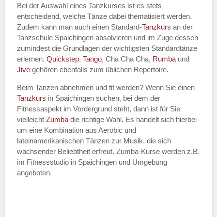
Bei der Auswahl eines Tanzkurses ist es stets
entscheidend, welche Tänze dabei thematisiert werden.
Name des Tanzkurs
*
Zudem kann man auch einen Standard-
Tanzkurs
an der
Tanzschule Spaichingen absolvieren und im Zuge dessen
zumindest die Grundlagen der wichtigsten Standardtänze
erlernen.
Quickstep
,
Tango
, Cha Cha Cha,
Rumba
und
Jive
gehören ebenfalls zum üblichen Repertoire.
Tanzart
*
Beim Tanzen abnehmen und fit werden? Wenn Sie einen
Tanzkurs
in Spaichingen suchen, bei dem der
Fitnessaspekt im Vordergrund steht, dann ist für Sie
vielleicht
Zumba
die richtige Wahl. Es handelt sich hierbei
um eine Kombination aus Aerobic und
lateinamerikanischen Tänzen zur Musik, die sich
wachsender Beliebtheit erfreut. Zumba-Kurse werden z.B.
im Fitnessstudio in Spaichingen und Umgebung
angeboten.
Mit Absenden der Daten akzeptiere
ich die
AGB`s
.