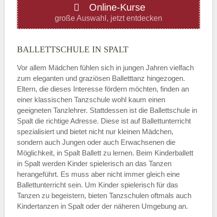
Online-Kurse
Donnerstag
große Auswahl, jetzt entdecken
—
BALLETTSCHULE IN SPALT
Vor allem Mädchen fühlen sich in jungen Jahren vielfach
ÖFFNUNGSZEITEN HINZUFÜGEN
zum eleganten und graziösen Balletttanz hingezogen.
Eltern, die dieses Interesse fördern möchten, finden an
Freitag
einer klassischen Tanzschule wohl kaum einen
geeigneten Tanzlehrer. Stattdessen ist die Ballettschule in
Spalt die richtige Adresse. Diese ist auf Ballettunterricht
—
spezialisiert und bietet nicht nur kleinen Mädchen,
sondern auch Jungen oder auch Erwachsenen die
Möglichkeit, in Spalt Ballett zu lernen. Beim Kinderballett
ÖFFNUNGSZEITEN HINZUFÜGEN
in Spalt werden Kinder spielerisch an das Tanzen
herangeführt. Es muss aber nicht immer gleich eine
Samstag
Ballettunterricht sein. Um Kinder spielerisch für das
Tanzen zu begeistern, bieten Tanzschulen oftmals auch
Kindertanzen in Spalt oder der näheren Umgebung an.
—