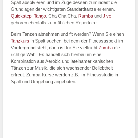
Name des Tanzkurs
*
Spalt absolvieren und im Zuge dessen zumindest die
Grundlagen der wichtigsten Standardtänze erlernen.
Quickstep
,
Tango
, Cha Cha Cha,
Rumba
und
Jive
gehören ebenfalls zum üblichen Repertoire.
Tanzart
*
Beim Tanzen abnehmen und fit werden? Wenn Sie einen
Tanzkurs
in Spalt suchen, bei dem der Fitnessaspekt im
Vordergrund steht, dann ist für Sie vielleicht
Zumba
die
richtige Wahl. Es handelt sich hierbei um eine
Kombination aus Aerobic und lateinamerikanischen
Tänzen zur Musik, die sich wachsender Beliebtheit
erfreut. Zumba-Kurse werden z.B. im Fitnessstudio in
Spalt und Umgebung angeboten.
Mit Absenden der Daten akzeptiere
ich die
AGB`s
.
ABSENDEN