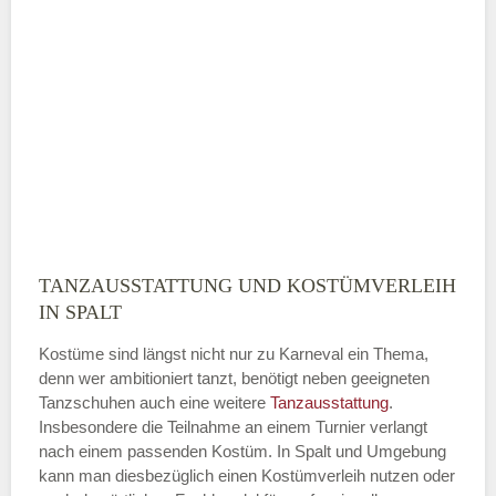
ÖFFNUNGSZEITEN HINZUFÜGEN
Sonntag
Mit Absenden der Daten akzeptiere
ich die
AGB`s
.
TANZAUSSTATTUNG UND KOSTÜMVERLEIH
ABSENDEN
IN SPALT
Kostüme sind längst nicht nur zu Karneval ein Thema,
denn wer ambitioniert tanzt, benötigt neben geeigneten
Tanzschuhen auch eine weitere
Tanzausstattung
.
Insbesondere die Teilnahme an einem Turnier verlangt
nach einem passenden Kostüm. In Spalt und Umgebung
kann man diesbezüglich einen Kostümverleih nutzen oder