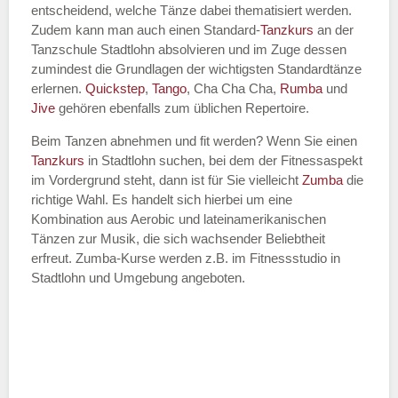
entscheidend, welche Tänze dabei thematisiert werden.
Name des Tanzkurs
*
Zudem kann man auch einen Standard-
Tanzkurs
an der
Tanzschule Stadtlohn absolvieren und im Zuge dessen
zumindest die Grundlagen der wichtigsten Standardtänze
erlernen.
Quickstep
,
Tango
, Cha Cha Cha,
Rumba
und
Jive
gehören ebenfalls zum üblichen Repertoire.
Tanzart
*
Beim Tanzen abnehmen und fit werden? Wenn Sie einen
Tanzkurs
in Stadtlohn suchen, bei dem der Fitnessaspekt
im Vordergrund steht, dann ist für Sie vielleicht
Zumba
die
richtige Wahl. Es handelt sich hierbei um eine
Kombination aus Aerobic und lateinamerikanischen
Tänzen zur Musik, die sich wachsender Beliebtheit
erfreut. Zumba-Kurse werden z.B. im Fitnessstudio in
Stadtlohn und Umgebung angeboten.
Mit Absenden der Daten akzeptiere
ich die
AGB`s
.
ABSENDEN