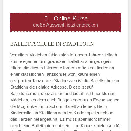
ÖFFNUNGSZEITEN HINZUFÜGEN
Online-Kurse
Donnerstag
große Auswahl, jetzt entdecken
—
BALLETTSCHULE IN STADTLOHN
Vor allem Mädchen fühlen sich in jungen Jahren vielfach
ÖFFNUNGSZEITEN HINZUFÜGEN
zum eleganten und graziösen Balletttanz hingezogen.
Eltern, die dieses Interesse fördern möchten, finden an
Freitag
einer klassischen Tanzschule wohl kaum einen
geeigneten Tanzlehrer. Stattdessen ist die Ballettschule in
Stadtlohn die richtige Adresse. Diese ist auf
—
Ballettunterricht spezialisiert und bietet nicht nur kleinen
Mädchen, sondern auch Jungen oder auch Erwachsenen
die Möglichkeit, in Stadtlohn Ballett zu lernen. Beim
ÖFFNUNGSZEITEN HINZUFÜGEN
Kinderballett in Stadtlohn werden Kinder spielerisch an
das Tanzen herangeführt. Es muss aber nicht immer
Samstag
gleich eine Ballettunterricht sein. Um Kinder spielerisch für