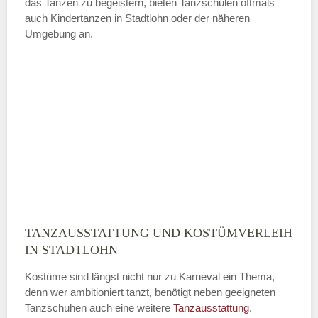
das Tanzen zu begeistern, bieten Tanzschulen oftmals
auch Kindertanzen in Stadtlohn oder der näheren
—
Umgebung an.
ÖFFNUNGSZEITEN HINZUFÜGEN
Sonntag
Mit Absenden der Daten akzeptiere
ich die
AGB`s
.
ABSENDEN
TANZAUSSTATTUNG UND KOSTÜMVERLEIH
IN STADTLOHN
Kostüme sind längst nicht nur zu Karneval ein Thema,
denn wer ambitioniert tanzt, benötigt neben geeigneten
Tanzschuhen auch eine weitere
Tanzausstattung
.