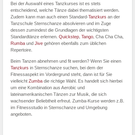
Bei der Auswahl eines Tanzkurses ist es stets
entscheidend, welche Tänze dabei thematisiert werden.
Name des Tanzkurs
*
Zudem kann man auch einen Standard-
Tanzkurs
an der
Tanzschule Sternschanze absolvieren und im Zuge
dessen zumindest die Grundlagen der wichtigsten
Standardtänze erlernen.
Quickstep
,
Tango
, Cha Cha Cha,
Rumba
und
Jive
gehören ebenfalls zum üblichen
Tanzart
*
Repertoire.
Beim Tanzen abnehmen und fit werden? Wenn Sie einen
Tanzkurs
in Sternschanze suchen, bei dem der
Fitnessaspekt im Vordergrund steht, dann ist für Sie
vielleicht
Zumba
die richtige Wahl. Es handelt sich hierbei
um eine Kombination aus Aerobic und
lateinamerikanischen Tänzen zur Musik, die sich
wachsender Beliebtheit erfreut. Zumba-Kurse werden z.B.
im Fitnessstudio in Sternschanze und Umgebung
Mit Absenden der Daten akzeptiere
angeboten.
ich die
AGB`s
.