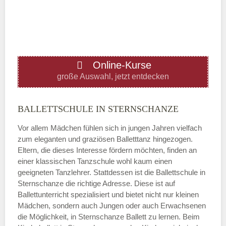
—
ÖFFNUNGSZEITEN HINZUFÜGEN
Online-Kurse
Donnerstag
große Auswahl, jetzt entdecken
—
BALLETTSCHULE IN STERNSCHANZE
Vor allem Mädchen fühlen sich in jungen Jahren vielfach
ÖFFNUNGSZEITEN HINZUFÜGEN
zum eleganten und graziösen Balletttanz hingezogen.
Eltern, die dieses Interesse fördern möchten, finden an
Freitag
einer klassischen Tanzschule wohl kaum einen
geeigneten Tanzlehrer. Stattdessen ist die Ballettschule in
Sternschanze die richtige Adresse. Diese ist auf
—
Ballettunterricht spezialisiert und bietet nicht nur kleinen
Mädchen, sondern auch Jungen oder auch Erwachsenen
die Möglichkeit, in Sternschanze Ballett zu lernen. Beim
ÖFFNUNGSZEITEN HINZUFÜGEN