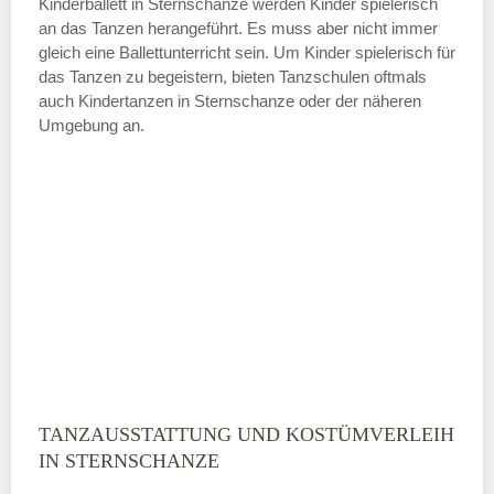
Kinderballett in Sternschanze werden Kinder spielerisch
an das Tanzen herangeführt. Es muss aber nicht immer
Samstag
gleich eine Ballettunterricht sein. Um Kinder spielerisch für
das Tanzen zu begeistern, bieten Tanzschulen oftmals
auch Kindertanzen in Sternschanze oder der näheren
—
Umgebung an.
ÖFFNUNGSZEITEN HINZUFÜGEN
Sonntag
Mit Absenden der Daten akzeptiere
ich die
AGB`s
.
ABSENDEN
TANZAUSSTATTUNG UND KOSTÜMVERLEIH
IN STERNSCHANZE