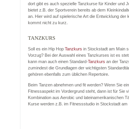
dort gibt es auch spezielle Tanzkurse für Kinder und 
bietet z.B. der Sportverein bereits ab dem Kleinkinda
an. Hier wird auf spielerische Art die Entwicklung de
kommt nicht zu kurz.
Name der Tanzschule
*
TANZKURS
Soll es ein Hip Hop
Tanzkurs
in Stockstadt am Main 
Vorzug? Bei der Auswahl eines Tanzkurses ist es ste
Kontakt E-Mail
kann man auch einen Standard-
Tanzkurs
an der Tanz
zumindest die Grundlagen der wichtigsten Standardtä
gehören ebenfalls zum üblichen Repertoire.
Beim Tanzen abnehmen und fit werden? Wenn Sie ei
Kontakt Telefonnummer
Fitnessaspekt im Vordergrund steht, dann ist für Sie vi
Kombination aus Aerobic und lateinamerikanischen Tä
Kurse werden z.B. im Fitnessstudio in Stockstadt 
Name des Tanzkurs
*