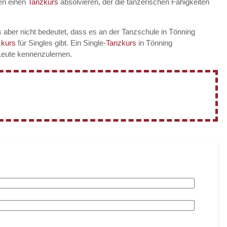
en einen
Tanzkurs
absolvieren, der die tänzerischen Fähigkeiten
 aber nicht bedeutet, dass es an der Tanzschule in Tönning
zkurs
für Singles gibt. Ein Single-
Tanzkurs
in Tönning
 Leute kennenzulernen.