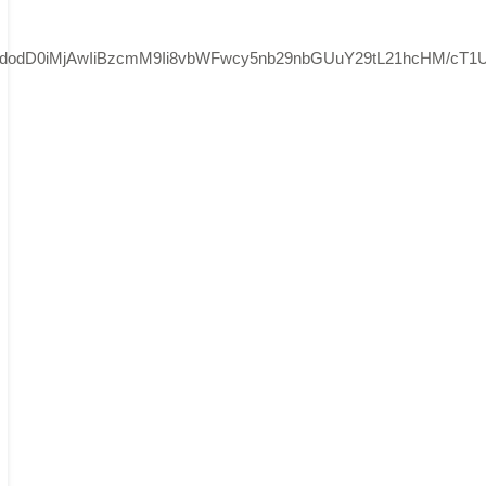
WdodD0iMjAwIiBzcmM9Ii8vbWFwcy5nb29nbGUuY29tL21hcHM/c