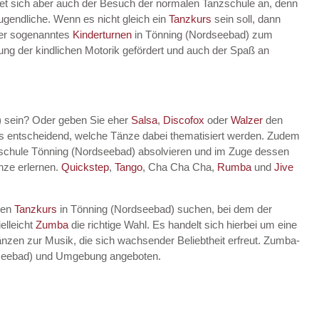
tet sich aber auch der Besuch der normalen Tanzschule an, denn
Jugendliche. Wenn es nicht gleich ein
Tanzkurs
sein soll, dann
lter sogenanntes
Kinderturnen
in Tönning (Nordseebad) zum
klung der kindlichen Motorik gefördert und auch der Spaß an
) sein? Oder geben Sie eher
Salsa
,
Discofox
oder
Walzer
den
ts entscheidend, welche Tänze dabei thematisiert werden. Zudem
schule Tönning (Nordseebad) absolvieren und im Zuge dessen
nze erlernen.
Quickstep
,
Tango
, Cha Cha Cha,
Rumba
und
Jive
nen
Tanzkurs
in Tönning (Nordseebad) suchen, bei dem der
elleicht
Zumba
die richtige Wahl. Es handelt sich hierbei um eine
nzen zur Musik, die sich wachsender Beliebtheit erfreut. Zumba-
rdseebad) und Umgebung angeboten.