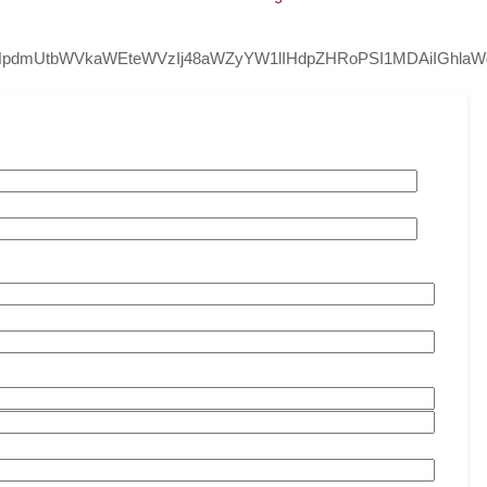
nNpdmUtbWVkaWEteWVzIj48aWZyYW1lIHdpZHRoPSI1MDAiIGhla