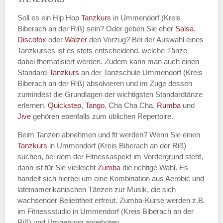
Soll es ein Hip Hop
Tanzkurs
in Ummendorf (Kreis
Biberach an der Riß) sein? Oder geben Sie eher
Salsa
,
Discofox
oder
Walzer
den Vorzug? Bei der Auswahl eines
Tanzkurses ist es stets entscheidend, welche Tänze
dabei thematisiert werden. Zudem kann man auch einen
Standard-
Tanzkurs
an der Tanzschule Ummendorf (Kreis
Biberach an der Riß) absolvieren und im Zuge dessen
zumindest die Grundlagen der wichtigsten Standardtänze
erlernen.
Quickstep
,
Tango
, Cha Cha Cha,
Rumba
und
Jive
gehören ebenfalls zum üblichen Repertoire.
Beim Tanzen abnehmen und fit werden? Wenn Sie einen
Tanzkurs
in Ummendorf (Kreis Biberach an der Riß)
suchen, bei dem der Fitnessaspekt im Vordergrund steht,
dann ist für Sie vielleicht
Zumba
die richtige Wahl. Es
handelt sich hierbei um eine Kombination aus Aerobic und
lateinamerikanischen Tänzen zur Musik, die sich
wachsender Beliebtheit erfreut. Zumba-Kurse werden z.B.
im Fitnessstudio in Ummendorf (Kreis Biberach an der
Riß) und Umgebung angeboten.