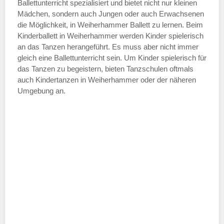
—
Ballettunterricht spezialisiert und bietet nicht nur kleinen
Mädchen, sondern auch Jungen oder auch Erwachsenen
die Möglichkeit, in Weiherhammer Ballett zu lernen. Beim
ÖFFNUNGSZEITEN HINZUFÜGEN
Kinderballett in Weiherhammer werden Kinder spielerisch
an das Tanzen herangeführt. Es muss aber nicht immer
Samstag
gleich eine Ballettunterricht sein. Um Kinder spielerisch für
das Tanzen zu begeistern, bieten Tanzschulen oftmals
auch Kindertanzen in Weiherhammer oder der näheren
—
Umgebung an.
ÖFFNUNGSZEITEN HINZUFÜGEN
Sonntag
Mit Absenden der Daten akzeptiere
ich die
AGB`s
.
ABSENDEN