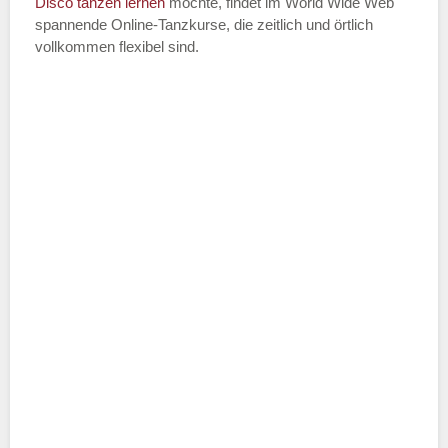
Disco
tanzen lernen
möchte, findet im World Wide Web
spannende Online-Tanzkurse, die zeitlich und örtlich
vollkommen flexibel sind.
Name der Tanzschule
*
Adresse
*
Telefonnummer
E-Mail-Adresse