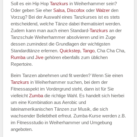
Soll es ein Hip Hop
Tanzkurs
in Weiherhammer sein?
Oder geben Sie eher
Salsa
,
Discofox
oder
Walzer
den
Vorzug? Bei der Auswahl eines Tanzkurses ist es stets
Name des Tanzkurs
*
entscheidend, welche Tänze dabei thematisiert werden.
Zudem kann man auch einen Standard-
Tanzkurs
an der
Tanzschule Weiherhammer absolvieren und im Zuge
dessen zumindest die Grundlagen der wichtigsten
Standardtänze erlernen.
Quickstep
,
Tango
, Cha Cha Cha,
Tanzart
*
Rumba
und
Jive
gehören ebenfalls zum üblichen
Repertoire.
Beim Tanzen abnehmen und fit werden? Wenn Sie einen
Tanzkurs
in Weiherhammer suchen, bei dem der
Fitnessaspekt im Vordergrund steht, dann ist für Sie
vielleicht
Zumba
die richtige Wahl. Es handelt sich hierbei
um eine Kombination aus Aerobic und
lateinamerikanischen Tänzen zur Musik, die sich
wachsender Beliebtheit erfreut. Zumba-Kurse werden z.B.
Mit Absenden der Daten akzeptiere
im Fitnessstudio in Weiherhammer und Umgebung
ich die
AGB`s
.
angeboten.