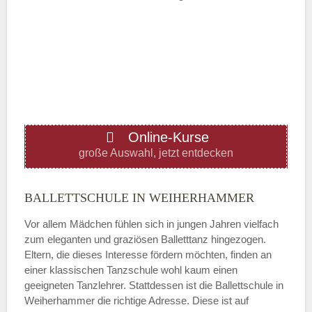
Mittwoch
—
ÖFFNUNGSZEITEN HINZUFÜGEN
Online-Kurse
Donnerstag
große Auswahl, jetzt entdecken
—
BALLETTSCHULE IN WEIHERHAMMER
Vor allem Mädchen fühlen sich in jungen Jahren vielfach
ÖFFNUNGSZEITEN HINZUFÜGEN
zum eleganten und graziösen Balletttanz hingezogen.
Eltern, die dieses Interesse fördern möchten, finden an
Freitag
einer klassischen Tanzschule wohl kaum einen
geeigneten Tanzlehrer. Stattdessen ist die Ballettschule in
Weiherhammer die richtige Adresse. Diese ist auf