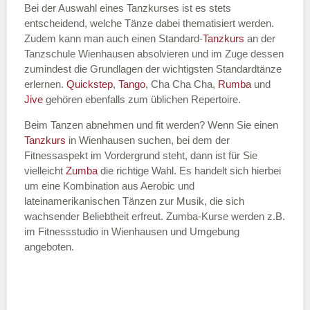
Bei der Auswahl eines Tanzkurses ist es stets
entscheidend, welche Tänze dabei thematisiert werden.
Name des Tanzkurs
*
Zudem kann man auch einen Standard-
Tanzkurs
an der
Tanzschule Wienhausen absolvieren und im Zuge dessen
zumindest die Grundlagen der wichtigsten Standardtänze
erlernen.
Quickstep
,
Tango
, Cha Cha Cha,
Rumba
und
Jive
gehören ebenfalls zum üblichen Repertoire.
Tanzart
*
Beim Tanzen abnehmen und fit werden? Wenn Sie einen
Tanzkurs
in Wienhausen suchen, bei dem der
Fitnessaspekt im Vordergrund steht, dann ist für Sie
vielleicht
Zumba
die richtige Wahl. Es handelt sich hierbei
um eine Kombination aus Aerobic und
lateinamerikanischen Tänzen zur Musik, die sich
wachsender Beliebtheit erfreut. Zumba-Kurse werden z.B.
im Fitnessstudio in Wienhausen und Umgebung
angeboten.
Mit Absenden der Daten akzeptiere
ich die
AGB`s
.