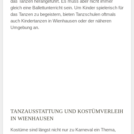
das Tanzen herangeführt. Es muss aber nicht immer
Samstag
gleich eine Ballettunterricht sein. Um Kinder spielerisch für
das Tanzen zu begeistern, bieten Tanzschulen oftmals
auch Kindertanzen in Wienhausen oder der näheren
—
Umgebung an.
ÖFFNUNGSZEITEN HINZUFÜGEN
Sonntag
Mit Absenden der Daten akzeptiere
ich die
AGB`s
.
ABSENDEN
TANZAUSSTATTUNG UND KOSTÜMVERLEIH
IN WIENHAUSEN
Kostüme sind längst nicht nur zu Karneval ein Thema,