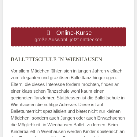
—
ÖFFNUNGSZEITEN HINZUFÜGEN
Online-Kurse
Donnerstag
große Auswahl, jetzt entdecken
—
BALLETTSCHULE IN WIENHAUSEN
Vor allem Mädchen fühlen sich in jungen Jahren vielfach
ÖFFNUNGSZEITEN HINZUFÜGEN
zum eleganten und graziösen Balletttanz hingezogen.
Eltern, die dieses Interesse fördern möchten, finden an
Freitag
einer klassischen Tanzschule wohl kaum einen
geeigneten Tanzlehrer. Stattdessen ist die Ballettschule in
Wienhausen die richtige Adresse. Diese ist auf
—
Ballettunterricht spezialisiert und bietet nicht nur kleinen
Mädchen, sondern auch Jungen oder auch Erwachsenen
die Möglichkeit, in Wienhausen Ballett zu lernen. Beim
ÖFFNUNGSZEITEN HINZUFÜGEN
Kinderballett in Wienhausen werden Kinder spielerisch an