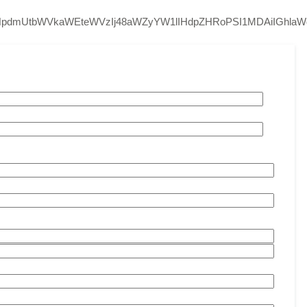
bnNpdmUtbWVkaWEteWVzIj48aWZyYW1lIHdpZHRoPSI1MDAiIGhl