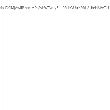
aWdodD0iMjAwIiBzcmM9Ii8vbWFwcy5nb29nbGUuY29tL21hcHM/c