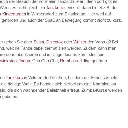
 auch der Besuch der normalen Tanzschule an, denn dort gibt es
 Wenn es nicht gleich ein
Tanzkurs
sein soll, dann bietet z.B. der
es
Kinderturnen
in Wilmersdorf zum Einstieg an. Hier wird auf
rik gefördert und auch der Spaß an Bewegung kommt nicht zu kurz.
er geben Sie eher
Salsa
,
Discofox
oder
Walzer
den Vorzug? Bei
dend, welche Tänze dabei thematisiert werden. Zudem kann man
mersdorf absolvieren und im Zuge dessen zumindest die
uickstep
,
Tango
, Cha Cha Cha,
Rumba
und
Jive
gehören
nen
Tanzkurs
in Wilmersdorf suchen, bei dem der Fitnessaspekt
die richtige Wahl. Es handelt sich hierbei um eine Kombination
ik, die sich wachsender Beliebtheit erfreut. Zumba-Kurse werden
angeboten.