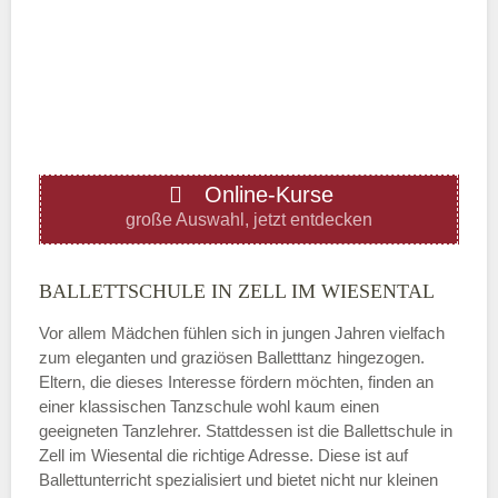
Mittwoch
—
ÖFFNUNGSZEITEN HINZUFÜGEN
Online-Kurse
Donnerstag
große Auswahl, jetzt entdecken
—
BALLETTSCHULE IN ZELL IM WIESENTAL
Vor allem Mädchen fühlen sich in jungen Jahren vielfach
ÖFFNUNGSZEITEN HINZUFÜGEN
zum eleganten und graziösen Balletttanz hingezogen.
Eltern, die dieses Interesse fördern möchten, finden an
Freitag
einer klassischen Tanzschule wohl kaum einen
geeigneten Tanzlehrer. Stattdessen ist die Ballettschule in
Zell im Wiesental die richtige Adresse. Diese ist auf
—
Ballettunterricht spezialisiert und bietet nicht nur kleinen