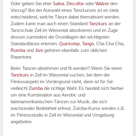
Oder geben Sie eher
Salsa
,
Discofox
oder
Walzer
den
Vorzug? Bei der Auswahl eines Tanzkurses ist es stets
entscheidend, welche Tänze dabei thematisiert werden.
Name des Tanzkurs
*
Zudem kann man auch einen Standard-
Tanzkurs
an der
Tanzschule Zell im Wiesental absolvieren und im Zuge
dessen zumindest die Grundlagen der wichtigsten
Standardtänze erlernen.
Quickstep
,
Tango
, Cha Cha Cha,
Rumba
und
Jive
gehören ebenfalls zum üblichen
Tanzart
*
Repertoire.
Beim Tanzen abnehmen und fit werden? Wenn Sie einen
Tanzkurs
in Zell im Wiesental suchen, bei dem der
Fitnessaspekt im Vordergrund steht, dann ist für Sie
vielleicht
Zumba
die richtige Wahl. Es handelt sich hierbei
um eine Kombination aus Aerobic und
lateinamerikanischen Tänzen zur Musik, die sich
wachsender Beliebtheit erfreut. Zumba-Kurse werden z.B.
im Fitnessstudio in Zell im Wiesental und Umgebung
Mit Absenden der Daten akzeptiere
angeboten.
ich die
AGB`s
.