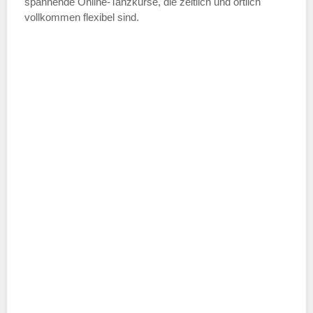
spannende Online-Tanzkurse, die zeitlich und örtlich
vollkommen flexibel sind.
Name der Tanzschule
*
Adresse
*
Telefonnummer
E-Mail-Adresse