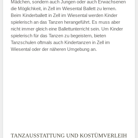
Mädchen, sondern auch Jungen oder auch Erwachsenen
die Möglichkeit, in Zell im Wiesental Ballett zu lernen.
ÖFFNUNGSZEITEN HINZUFÜGEN
Beim Kinderballett in Zell im Wiesental werden Kinder
spielerisch an das Tanzen herangeführt. Es muss aber
Samstag
nicht immer gleich eine Ballettunterricht sein. Um Kinder
spielerisch für das Tanzen zu begeistern, bieten
Tanzschulen oftmals auch Kindertanzen in Zell im
—
Wiesental oder der näheren Umgebung an.
ÖFFNUNGSZEITEN HINZUFÜGEN
Sonntag
Mit Absenden der Daten akzeptiere
ich die
AGB`s
.
ABSENDEN
TANZAUSSTATTUNG UND KOSTÜMVERLEIH