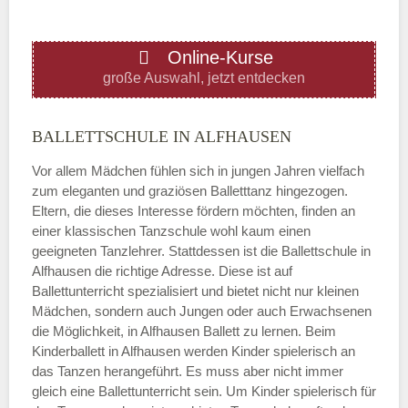
ÖFFNUNGSZEITEN HINZUFÜGEN
Online-Kurse
Donnerstag
große Auswahl, jetzt entdecken
—
BALLETTSCHULE IN ALFHAUSEN
Vor allem Mädchen fühlen sich in jungen Jahren vielfach
ÖFFNUNGSZEITEN HINZUFÜGEN
zum eleganten und graziösen Balletttanz hingezogen.
Eltern, die dieses Interesse fördern möchten, finden an
Freitag
einer klassischen Tanzschule wohl kaum einen
geeigneten Tanzlehrer. Stattdessen ist die Ballettschule in
Alfhausen die richtige Adresse. Diese ist auf
—
Ballettunterricht spezialisiert und bietet nicht nur kleinen
Mädchen, sondern auch Jungen oder auch Erwachsenen
die Möglichkeit, in Alfhausen Ballett zu lernen. Beim
ÖFFNUNGSZEITEN HINZUFÜGEN
Kinderballett in Alfhausen werden Kinder spielerisch an
das Tanzen herangeführt. Es muss aber nicht immer
Samstag
gleich eine Ballettunterricht sein. Um Kinder spielerisch für