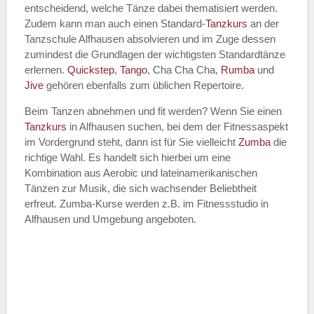
entscheidend, welche Tänze dabei thematisiert werden.
Name des Tanzkurs
*
Zudem kann man auch einen Standard-
Tanzkurs
an der
Tanzschule Alfhausen absolvieren und im Zuge dessen
zumindest die Grundlagen der wichtigsten Standardtänze
erlernen.
Quickstep
,
Tango
, Cha Cha Cha,
Rumba
und
Jive
gehören ebenfalls zum üblichen Repertoire.
Tanzart
*
Beim Tanzen abnehmen und fit werden? Wenn Sie einen
Tanzkurs
in Alfhausen suchen, bei dem der Fitnessaspekt
im Vordergrund steht, dann ist für Sie vielleicht
Zumba
die
richtige Wahl. Es handelt sich hierbei um eine
Kombination aus Aerobic und lateinamerikanischen
Tänzen zur Musik, die sich wachsender Beliebtheit
erfreut. Zumba-Kurse werden z.B. im Fitnessstudio in
Alfhausen und Umgebung angeboten.
Mit Absenden der Daten akzeptiere
ich die
AGB`s
.
ABSENDEN