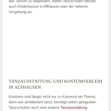
das Tanzen zu begeistern, bieten Tanzschulen oftmals
auch Kindertanzen in Alfhausen oder der näheren
—
Umgebung an.
ÖFFNUNGSZEITEN HINZUFÜGEN
Sonntag
Mit Absenden der Daten akzeptiere
ich die
AGB`s
.
ABSENDEN
TANZAUSSTATTUNG UND KOSTÜMVERLEIH
IN ALFHAUSEN
Kostüme sind längst nicht nur zu Karneval ein Thema,
denn wer ambitioniert tanzt, benötigt neben geeigneten
Tanzschuhen auch eine weitere
Tanzausstattung
.