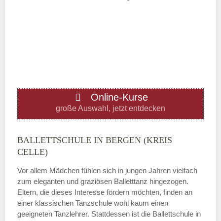
Mittwoch
—
ÖFFNUNGSZEITEN HINZUFÜGEN
Online-Kurse
Donnerstag
große Auswahl, jetzt entdecken
—
BALLETTSCHULE IN BERGEN (KREIS
CELLE)
ÖFFNUNGSZEITEN HINZUFÜGEN
Vor allem Mädchen fühlen sich in jungen Jahren vielfach
zum eleganten und graziösen Balletttanz hingezogen.
Freitag
Eltern, die dieses Interesse fördern möchten, finden an
einer klassischen Tanzschule wohl kaum einen
geeigneten Tanzlehrer. Stattdessen ist die Ballettschule in