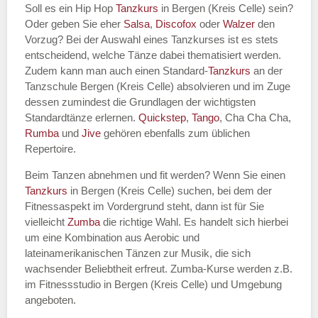
Soll es ein Hip Hop
Tanzkurs
in Bergen (Kreis Celle) sein?
Oder geben Sie eher
Salsa
,
Discofox
oder
Walzer
den
Vorzug? Bei der Auswahl eines Tanzkurses ist es stets
entscheidend, welche Tänze dabei thematisiert werden.
Name des Tanzkurs
*
Zudem kann man auch einen Standard-
Tanzkurs
an der
Tanzschule Bergen (Kreis Celle) absolvieren und im Zuge
dessen zumindest die Grundlagen der wichtigsten
Standardtänze erlernen.
Quickstep
,
Tango
, Cha Cha Cha,
Rumba
und
Jive
gehören ebenfalls zum üblichen
Tanzart
*
Repertoire.
Beim Tanzen abnehmen und fit werden? Wenn Sie einen
Tanzkurs
in Bergen (Kreis Celle) suchen, bei dem der
Fitnessaspekt im Vordergrund steht, dann ist für Sie
vielleicht
Zumba
die richtige Wahl. Es handelt sich hierbei
um eine Kombination aus Aerobic und
lateinamerikanischen Tänzen zur Musik, die sich
wachsender Beliebtheit erfreut. Zumba-Kurse werden z.B.
im Fitnessstudio in Bergen (Kreis Celle) und Umgebung
Mit Absenden der Daten akzeptiere
angeboten.
ich die
AGB`s
.