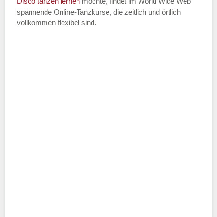
Disco
tanzen lernen
möchte, findet im World Wide Web
spannende Online-Tanzkurse, die zeitlich und örtlich
vollkommen flexibel sind.
Name der Tanzschule
*
Adresse
*
Telefonnummer
E-Mail-Adresse