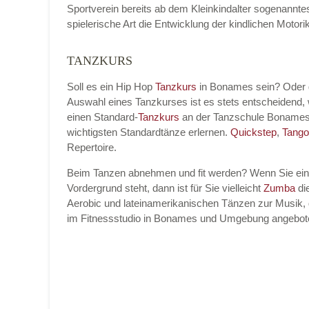
Sportverein bereits ab dem Kleinkindalter sogenannt
spielerische Art die Entwicklung der kindlichen Moto
TANZKURS
Name der Tanzschule
*
Soll es ein Hip Hop
Tanzkurs
in Bonames sein? Oder 
Auswahl eines Tanzkurses ist es stets entscheidend
einen Standard-
Tanzkurs
an der Tanzschule Bonames
Kontakt E-Mail
wichtigsten Standardtänze erlernen.
Quickstep
,
Tango
Repertoire.
Beim Tanzen abnehmen und fit werden? Wenn Sie ei
Vordergrund steht, dann ist für Sie vielleicht
Zumba
die
Kontakt Telefonnummer
Aerobic und lateinamerikanischen Tänzen zur Musik, 
im Fitnessstudio in Bonames und Umgebung angebot
Name des Tanzkurs
*