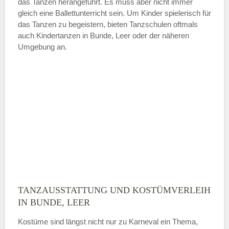
das Tanzen herangeführt. Es muss aber nicht immer
Samstag
gleich eine Ballettunterricht sein. Um Kinder spielerisch für
das Tanzen zu begeistern, bieten Tanzschulen oftmals
auch Kindertanzen in Bunde, Leer oder der näheren
—
Umgebung an.
ÖFFNUNGSZEITEN HINZUFÜGEN
Sonntag
Mit Absenden der Daten akzeptiere
ich die
AGB`s
.
ABSENDEN
TANZAUSSTATTUNG UND KOSTÜMVERLEIH
IN BUNDE, LEER
Kostüme sind längst nicht nur zu Karneval ein Thema,