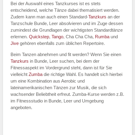
Bei der Auswahl eines Tanzkurses ist es stets
entscheidend, welche Tänze dabei thematisiert werden.
Name des Tanzkurs
*
Zudem kann man auch einen Standard-
Tanzkurs
an der
Tanzschule Bunde, Leer absolvieren und im Zuge dessen
zumindest die Grundlagen der wichtigsten Standardtänze
erlernen.
Quickstep
,
Tango
, Cha Cha Cha,
Rumba
und
Jive
gehören ebenfalls zum üblichen Repertoire.
Tanzart
*
Beim Tanzen abnehmen und fit werden? Wenn Sie einen
Tanzkurs
in Bunde, Leer suchen, bei dem der
Fitnessaspekt im Vordergrund steht, dann ist für Sie
vielleicht
Zumba
die richtige Wahl. Es handelt sich hierbei
um eine Kombination aus Aerobic und
lateinamerikanischen Tänzen zur Musik, die sich
wachsender Beliebtheit erfreut. Zumba-Kurse werden z.B.
im Fitnessstudio in Bunde, Leer und Umgebung
angeboten.
Mit Absenden der Daten akzeptiere
ich die
AGB`s
.