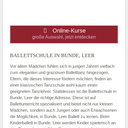
—
ÖFFNUNGSZEITEN HINZUFÜGEN
Online-Kurse
Donnerstag
große Auswahl, jetzt entdecken
—
BALLETTSCHULE IN BUNDE, LEER
Vor allem Mädchen fühlen sich in jungen Jahren vielfach
ÖFFNUNGSZEITEN HINZUFÜGEN
zum eleganten und graziösen Balletttanz hingezogen.
Eltern, die dieses Interesse fördern möchten, finden an
Freitag
einer klassischen Tanzschule wohl kaum einen
geeigneten Tanzlehrer. Stattdessen ist die Ballettschule in
Bunde, Leer die richtige Adresse. Diese ist auf
—
Ballettunterricht spezialisiert und bietet nicht nur kleinen
Mädchen, sondern auch Jungen oder auch Erwachsenen
die Möglichkeit, in Bunde, Leer Ballett zu lernen. Beim
ÖFFNUNGSZEITEN HINZUFÜGEN
Kinderballett in Bunde, Leer werden Kinder spielerisch an