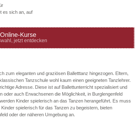
ür
 es sich an, auf
Online-Kurse
—
ÖFFNUNGSZEITEN
wahl, jetzt entdecken
HINZUFÜGEN
—
ÖFFNUNGSZEITEN
ach zum eleganten und graziösen Balletttanz hingezogen. Eltern,
r klassischen Tanzschule wohl kaum einen geeigneten Tanzlehrer.
HINZUFÜGEN
richtige Adresse. Diese ist auf Ballettunterricht spezialisiert und
en oder auch Erwachsenen die Möglichkeit, in Burglengenfeld
—
ÖFFNUNGSZEITEN
ld werden Kinder spielerisch an das Tanzen herangeführt. Es muss
m Kinder spielerisch für das Tanzen zu begeistern, bieten
HINZUFÜGEN
nfeld oder der näheren Umgebung an.
—
ÖFFNUNGSZEITEN