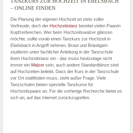
TANZKURS ZUR HOCHZEIT IN EBELSBACH
Montag
– ONLINE FINDEN
Die Planung der eigenen Hochzeit ist stets voller
Vorfreude, doch der
Hochzeitstanz
bereitet vielen Paaren
—
Kopfzerbrechen. Wer beim Hochzeitswalzer glänzen
möchte, sollte vorab einen Tanzkurs zur Hochzeit in
ÖFFNUNGSZEITEN HINZUFÜGEN
Ebelsbach in Angriff nehmen. Braut und Bräutigam
studieren unter fachlicher Anleitung in der Tanzschule
Dienstag
ihren Hochzeitstanz ein - das muss heutzutage nicht
immer ein
Walzer
sein, auch andere Standardtänze sind
auf Hochzeiten beliebt. Dass der Kurs in der Tanzschule
vor Ort stattfinden muss, steht außer Frage. Viele
—
Tanzschulen bieten spezielle Tanzkurse für
Hochzeitspaare an. Für die vorherige Recherche bietet es
ÖFFNUNGSZEITEN HINZUFÜGEN
sich an, auf das Internet zurückzugreifen.
Mittwoch
—