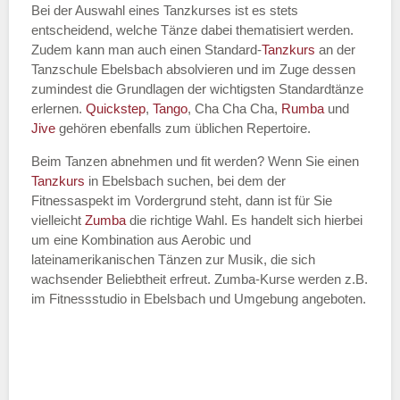
Bei der Auswahl eines Tanzkurses ist es stets
entscheidend, welche Tänze dabei thematisiert werden.
Name des Tanzkurs
*
Zudem kann man auch einen Standard-
Tanzkurs
an der
Tanzschule Ebelsbach absolvieren und im Zuge dessen
zumindest die Grundlagen der wichtigsten Standardtänze
erlernen.
Quickstep
,
Tango
, Cha Cha Cha,
Rumba
und
Jive
gehören ebenfalls zum üblichen Repertoire.
Tanzart
*
Beim Tanzen abnehmen und fit werden? Wenn Sie einen
Tanzkurs
in Ebelsbach suchen, bei dem der
Fitnessaspekt im Vordergrund steht, dann ist für Sie
vielleicht
Zumba
die richtige Wahl. Es handelt sich hierbei
um eine Kombination aus Aerobic und
lateinamerikanischen Tänzen zur Musik, die sich
wachsender Beliebtheit erfreut. Zumba-Kurse werden z.B.
im Fitnessstudio in Ebelsbach und Umgebung angeboten.
Mit Absenden der Daten akzeptiere
ich die
AGB`s
.