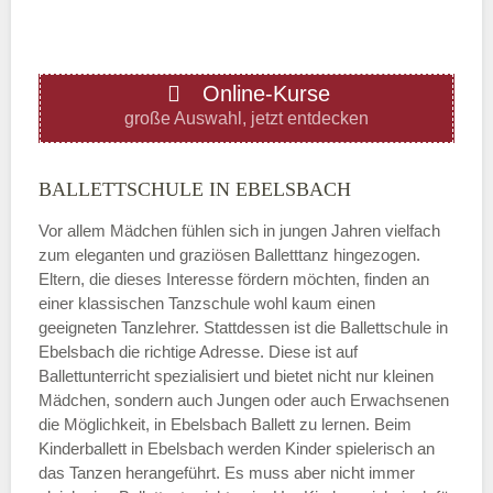
ÖFFNUNGSZEITEN HINZUFÜGEN
Online-Kurse
Donnerstag
große Auswahl, jetzt entdecken
—
BALLETTSCHULE IN EBELSBACH
Vor allem Mädchen fühlen sich in jungen Jahren vielfach
ÖFFNUNGSZEITEN HINZUFÜGEN
zum eleganten und graziösen Balletttanz hingezogen.
Eltern, die dieses Interesse fördern möchten, finden an
Freitag
einer klassischen Tanzschule wohl kaum einen
geeigneten Tanzlehrer. Stattdessen ist die Ballettschule in
Ebelsbach die richtige Adresse. Diese ist auf
—
Ballettunterricht spezialisiert und bietet nicht nur kleinen
Mädchen, sondern auch Jungen oder auch Erwachsenen
die Möglichkeit, in Ebelsbach Ballett zu lernen. Beim
ÖFFNUNGSZEITEN HINZUFÜGEN
Kinderballett in Ebelsbach werden Kinder spielerisch an
das Tanzen herangeführt. Es muss aber nicht immer
Samstag