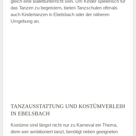
gleich eine Ballettunterricht sein. Um Kinder spielerisch für
das Tanzen zu begeistern, bieten Tanzschulen oftmals
auch Kindertanzen in Ebelsbach oder der näheren
—
Umgebung an.
ÖFFNUNGSZEITEN HINZUFÜGEN
Sonntag
Mit Absenden der Daten akzeptiere
ich die
AGB`s
.
ABSENDEN
TANZAUSSTATTUNG UND KOSTÜMVERLEIH
IN EBELSBACH
Kostüme sind längst nicht nur zu Karneval ein Thema,
denn wer ambitioniert tanzt, benötigt neben geeigneten