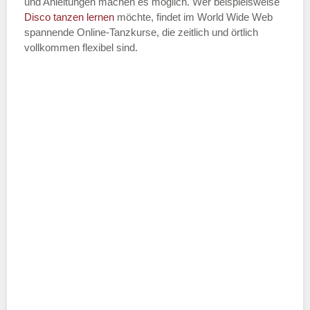
und Anleitungen machen es möglich. Wer beispielsweise
Disco
tanzen lernen
möchte, findet im World Wide Web
spannende Online-Tanzkurse, die zeitlich und örtlich
vollkommen flexibel sind.
Name der Tanzschule
*
Adresse
*
Telefonnummer
E-Mail-Adresse