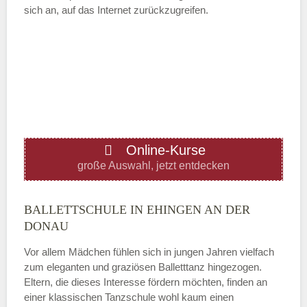
sich an, auf das Internet zurückzugreifen.
Mittwoch
—
ÖFFNUNGSZEITEN HINZUFÜGEN
Online-Kurse
Donnerstag
große Auswahl, jetzt entdecken
—
BALLETTSCHULE IN EHINGEN AN DER
DONAU
ÖFFNUNGSZEITEN HINZUFÜGEN
Vor allem Mädchen fühlen sich in jungen Jahren vielfach
zum eleganten und graziösen Balletttanz hingezogen.
Freitag
Eltern, die dieses Interesse fördern möchten, finden an
einer klassischen Tanzschule wohl kaum einen