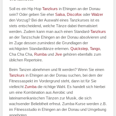
Soll es ein Hip Hop
Tanzkurs
in Ehingen an der Donau
sein? Oder geben Sie eher
Salsa
,
Discofox
oder
Walzer
den Vorzug? Bei der Auswahl eines Tanzkurses ist es
Name des Tanzkurs
*
stets entscheidend, welche Tänze dabei thematisiert
werden. Zudem kann man auch einen Standard-
Tanzkurs
an der Tanzschule Ehingen an der Donau absolvieren und
im Zuge dessen zumindest die Grundlagen der
wichtigsten Standardtänze erlernen.
Quickstep
,
Tango
,
Tanzart
*
Cha Cha Cha,
Rumba
und
Jive
gehören ebenfalls zum
üblichen Repertoire.
Beim Tanzen abnehmen und fit werden? Wenn Sie einen
Tanzkurs
in Ehingen an der Donau suchen, bei dem der
Fitnessaspekt im Vordergrund steht, dann ist für Sie
vielleicht
Zumba
die richtige Wahl. Es handelt sich hierbei
um eine Kombination aus Aerobic und
lateinamerikanischen Tänzen zur Musik, die sich
wachsender Beliebtheit erfreut. Zumba-Kurse werden z.B.
Mit Absenden der Daten akzeptiere
im Fitnessstudio in Ehingen an der Donau und Umgebung
ich die
AGB`s
.
angeboten.