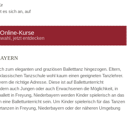
ür
 es sich an, auf
Online-Kurse
—
ÖFFNUNGSZEITEN
wahl, jetzt entdecken
HINZUFÜGEN
BAYERN
—
ÖFFNUNGSZEITEN
ach zum eleganten und graziösen Balletttanz hingezogen. Eltern,
r klassischen Tanzschule wohl kaum einen geeigneten Tanzlehrer.
HINZUFÜGEN
rn die richtige Adresse. Diese ist auf Ballettunterricht
sondern auch Jungen oder auch Erwachsenen die Möglichkeit, in
—
ÖFFNUNGSZEITEN
allett in Freyung, Niederbayern werden Kinder spielerisch an das
eine Ballettunterricht sein. Um Kinder spielerisch für das Tanzen
HINZUFÜGEN
dertanzen in Freyung, Niederbayern oder der näheren Umgebung
—
ÖFFNUNGSZEITEN