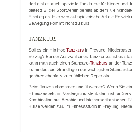
dort gibt es auch spezielle Tanzkurse für Kinder und 
bietet z.B. der Sportverein bereits ab dem Kleinkinda
Einstieg an. Hier wird auf spielerische Art die Entwic
Bewegung kommt nicht zu kurz.
Name der Tanzschule
*
TANZKURS
Soll es ein Hip Hop
Tanzkurs
in Freyung, Niederbaye
Vorzug? Bei der Auswahl eines Tanzkurses ist es ste
Kontakt E-Mail
kann man auch einen Standard-
Tanzkurs
an der Tanz
zumindest die Grundlagen der wichtigsten Standardtä
gehören ebenfalls zum üblichen Repertoire.
Beim Tanzen abnehmen und fit werden? Wenn Sie ei
Kontakt Telefonnummer
Fitnessaspekt im Vordergrund steht, dann ist für Sie vi
Kombination aus Aerobic und lateinamerikanischen Tä
Kurse werden z.B. im Fitnessstudio in Freyung, Nie
Name des Tanzkurs
*