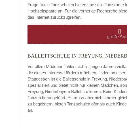
Frage. Viele Tanzschulen bieten spezielle Tanzkurse f
Hochzeitspaare an. Für die vorherige Recherche bietet
das Internet zurückzugreifen.
Montag
große Aus
BALLETTSCHULE IN FREYUNG, NIEDER
Dienstag
Vor allem Mädchen fühlen sich in jungen Jahren vielf
die dieses Interesse fördern möchten, finden an eine
Stattdessen ist die Ballettschule in Freyung, Niederbaye
spezialisiert und bietet nicht nur kleinen Mädchen, 
Mittwoch
Freyung, Niederbayern Ballett zu lernen. Beim Kinderb
Tanzen herangeführt. Es muss aber nicht immer gleich 
zu begeistern, bieten Tanzschulen oftmals auch Kin
an.
Donnerstag