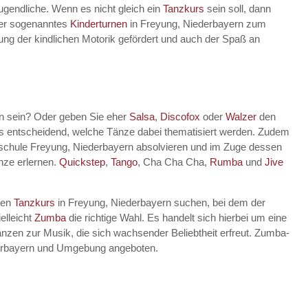
Jugendliche. Wenn es nicht gleich ein
Tanzkurs
sein soll, dann
lter sogenanntes
Kinderturnen
in Freyung, Niederbayern zum
klung der kindlichen Motorik gefördert und auch der Spaß an
rn sein? Oder geben Sie eher
Salsa
,
Discofox
oder
Walzer
den
ts entscheidend, welche Tänze dabei thematisiert werden. Zudem
schule Freyung, Niederbayern absolvieren und im Zuge dessen
nze erlernen.
Quickstep
,
Tango
, Cha Cha Cha,
Rumba
und
Jive
nen
Tanzkurs
in Freyung, Niederbayern suchen, bei dem der
elleicht
Zumba
die richtige Wahl. Es handelt sich hierbei um eine
nzen zur Musik, die sich wachsender Beliebtheit erfreut. Zumba-
derbayern und Umgebung angeboten.