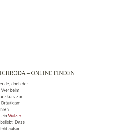
ICHRODA – ONLINE FINDEN
reude, doch der
. Wer beim
Tanzkurs zur
d Bräutigam
ihren
r ein
Walzer
beliebt. Dass
steht außer