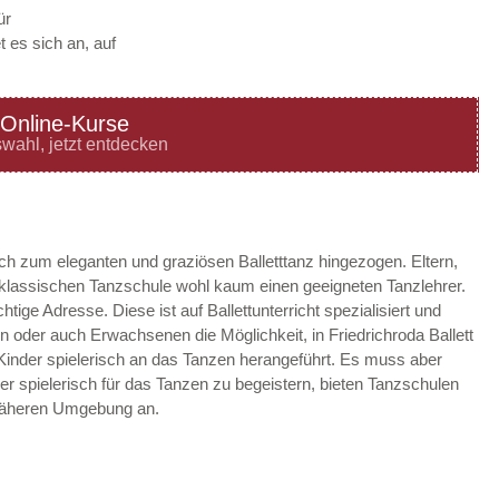
ür
 es sich an, auf
Online-Kurse
—
ÖFFNUNGSZEITEN
wahl, jetzt entdecken
HINZUFÜGEN
—
ÖFFNUNGSZEITEN
ach zum eleganten und graziösen Balletttanz hingezogen. Eltern,
r klassischen Tanzschule wohl kaum einen geeigneten Tanzlehrer.
HINZUFÜGEN
chtige Adresse. Diese ist auf Ballettunterricht spezialisiert und
n oder auch Erwachsenen die Möglichkeit, in Friedrichroda Ballett
—
ÖFFNUNGSZEITEN
 Kinder spielerisch an das Tanzen herangeführt. Es muss aber
der spielerisch für das Tanzen zu begeistern, bieten Tanzschulen
HINZUFÜGEN
 näheren Umgebung an.
—
ÖFFNUNGSZEITEN