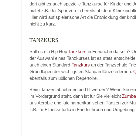
dort gibt es auch spezielle Tanzkurse für Kinder und 
bietet z.B. der Sportverein bereits ab dem Kleinkinda
Hier wird auf spielerische Art die Entwicklung der k
nicht zu kurz.
Name der Tanzschule
*
TANZKURS
Soll es ein Hip Hop
Tanzkurs
in Friedrichroda sein? 
der Auswahl eines Tanzkurses ist es stets entschei
Kontakt E-Mail
auch einen Standard-
Tanzkurs
an der Tanzschule Fri
Grundlagen der wichtigsten Standardtänze erlernen.
Q
ebenfalls zum üblichen Repertoire.
Beim Tanzen abnehmen und fit werden? Wenn Sie ei
Kontakt Telefonnummer
im Vordergrund steht, dann ist für Sie vielleicht
Zumba
aus Aerobic und lateinamerikanischen Tänzen zur Mus
z.B. im Fitnessstudio in Friedrichroda und Umgebung
Name des Tanzkurs
*