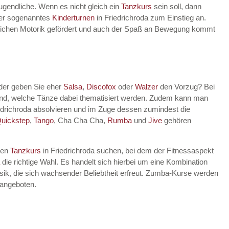
Jugendliche. Wenn es nicht gleich ein
Tanzkurs
sein soll, dann
lter sogenanntes
Kinderturnen
in Friedrichroda zum Einstieg an.
indlichen Motorik gefördert und auch der Spaß an Bewegung kommt
Oder geben Sie eher
Salsa
,
Discofox
oder
Walzer
den Vorzug? Bei
dend, welche Tänze dabei thematisiert werden. Zudem kann man
edrichroda absolvieren und im Zuge dessen zumindest die
uickstep
,
Tango
, Cha Cha Cha,
Rumba
und
Jive
gehören
nen
Tanzkurs
in Friedrichroda suchen, bei dem der Fitnessaspekt
die richtige Wahl. Es handelt sich hierbei um eine Kombination
ik, die sich wachsender Beliebtheit erfreut. Zumba-Kurse werden
 angeboten.