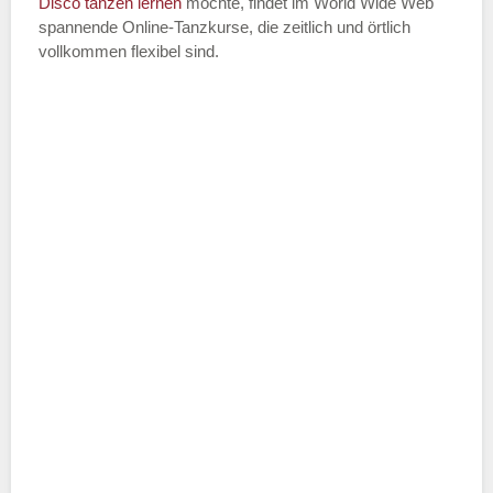
Disco
tanzen lernen
möchte, findet im World Wide Web
spannende Online-Tanzkurse, die zeitlich und örtlich
vollkommen flexibel sind.
Name der Tanzschule
*
Adresse
*
Telefonnummer
E-Mail-Adresse