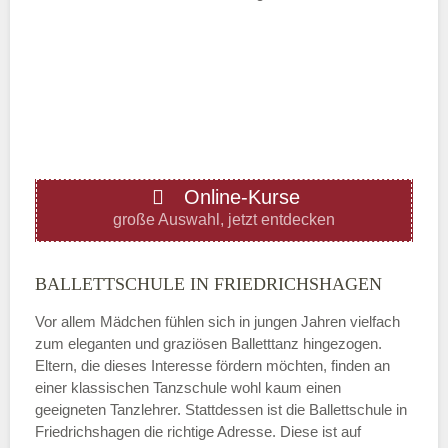
Mittwoch
—
ÖFFNUNGSZEITEN HINZUFÜGEN
Online-Kurse
Donnerstag
große Auswahl, jetzt entdecken
—
BALLETTSCHULE IN FRIEDRICHSHAGEN
Vor allem Mädchen fühlen sich in jungen Jahren vielfach
ÖFFNUNGSZEITEN HINZUFÜGEN
zum eleganten und graziösen Balletttanz hingezogen.
Eltern, die dieses Interesse fördern möchten, finden an
Freitag
einer klassischen Tanzschule wohl kaum einen
geeigneten Tanzlehrer. Stattdessen ist die Ballettschule in
Friedrichshagen die richtige Adresse. Diese ist auf