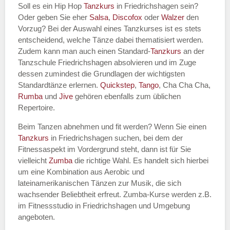
Soll es ein Hip Hop
Tanzkurs
in Friedrichshagen sein?
Oder geben Sie eher
Salsa
,
Discofox
oder
Walzer
den
Vorzug? Bei der Auswahl eines Tanzkurses ist es stets
Name des Tanzkurs
*
entscheidend, welche Tänze dabei thematisiert werden.
Zudem kann man auch einen Standard-
Tanzkurs
an der
Tanzschule Friedrichshagen absolvieren und im Zuge
dessen zumindest die Grundlagen der wichtigsten
Standardtänze erlernen.
Quickstep
,
Tango
, Cha Cha Cha,
Tanzart
*
Rumba
und
Jive
gehören ebenfalls zum üblichen
Repertoire.
Beim Tanzen abnehmen und fit werden? Wenn Sie einen
Tanzkurs
in Friedrichshagen suchen, bei dem der
Fitnessaspekt im Vordergrund steht, dann ist für Sie
vielleicht
Zumba
die richtige Wahl. Es handelt sich hierbei
um eine Kombination aus Aerobic und
lateinamerikanischen Tänzen zur Musik, die sich
wachsender Beliebtheit erfreut. Zumba-Kurse werden z.B.
Mit Absenden der Daten akzeptiere
im Fitnessstudio in Friedrichshagen und Umgebung
ich die
AGB`s
.
angeboten.