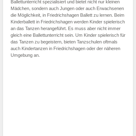
—
Ballettunterricht spezialisiert und bietet nicht nur kleinen
Mädchen, sondern auch Jungen oder auch Erwachsenen
die Möglichkeit, in Friedrichshagen Ballett zu lernen. Beim
ÖFFNUNGSZEITEN HINZUFÜGEN
Kinderballett in Friedrichshagen werden Kinder spielerisch
an das Tanzen herangeführt. Es muss aber nicht immer
Samstag
gleich eine Ballettunterricht sein. Um Kinder spielerisch für
das Tanzen zu begeistern, bieten Tanzschulen oftmals
auch Kindertanzen in Friedrichshagen oder der näheren
—
Umgebung an.
ÖFFNUNGSZEITEN HINZUFÜGEN
Sonntag
Mit Absenden der Daten akzeptiere
ich die
AGB`s
.
ABSENDEN