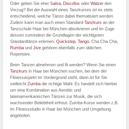
Oder geben Sie eher
Salsa
,
Discofox
oder
Walzer
den
Vorzug? Bei der Auswahl eines Tanzkurses ist es stets
entscheidend, welche Tänze dabei thematisiert werden.
Name des Tanzkurs
*
Zudem kann man auch einen Standard-
Tanzkurs
an der
Tanzschule Haar bei München absolvieren und im Zuge
dessen zumindest die Grundlagen der wichtigsten
Standardtänze erlernen.
Quickstep
,
Tango
, Cha Cha Cha,
Rumba
und
Jive
gehören ebenfalls zum üblichen
Tanzart
*
Repertoire.
Beim Tanzen abnehmen und fit werden? Wenn Sie einen
Tanzkurs
in Haar bei München suchen, bei dem der
Fitnessaspekt im Vordergrund steht, dann ist für Sie
vielleicht
Zumba
die richtige Wahl. Es handelt sich hierbei
um eine Kombination aus Aerobic und
lateinamerikanischen Tänzen zur Musik, die sich
wachsender Beliebtheit erfreut. Zumba-Kurse werden z.B.
im Fitnessstudio in Haar bei München und Umgebung
Mit Absenden der Daten akzeptiere
angeboten.
ich die
AGB`s
.