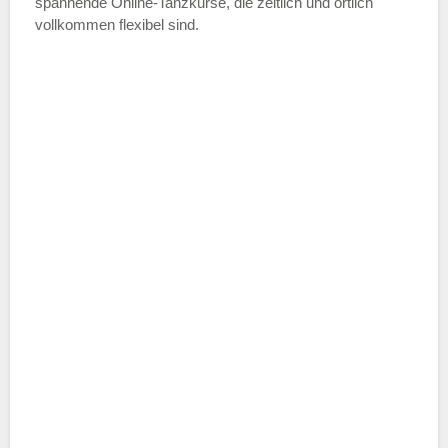
spannende Online-Tanzkurse, die zeitlich und örtlich
vollkommen flexibel sind.
Name der Tanzschule
*
Adresse
*
Telefonnummer
E-Mail-Adresse