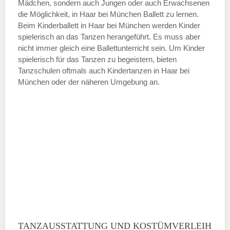
Mädchen, sondern auch Jungen oder auch Erwachsenen
die Möglichkeit, in Haar bei München Ballett zu lernen.
ÖFFNUNGSZEITEN HINZUFÜGEN
Beim Kinderballett in Haar bei München werden Kinder
spielerisch an das Tanzen herangeführt. Es muss aber
Samstag
nicht immer gleich eine Ballettunterricht sein. Um Kinder
spielerisch für das Tanzen zu begeistern, bieten
Tanzschulen oftmals auch Kindertanzen in Haar bei
—
München oder der näheren Umgebung an.
ÖFFNUNGSZEITEN HINZUFÜGEN
Sonntag
Mit Absenden der Daten akzeptiere
ich die
AGB`s
.
ABSENDEN
TANZAUSSTATTUNG UND KOSTÜMVERLEIH