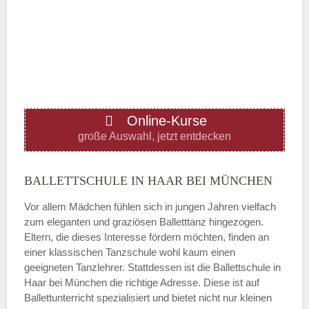
Mittwoch
—
ÖFFNUNGSZEITEN HINZUFÜGEN
Online-Kurse
Donnerstag
große Auswahl, jetzt entdecken
—
BALLETTSCHULE IN HAAR BEI MÜNCHEN
Vor allem Mädchen fühlen sich in jungen Jahren vielfach
ÖFFNUNGSZEITEN HINZUFÜGEN
zum eleganten und graziösen Balletttanz hingezogen.
Eltern, die dieses Interesse fördern möchten, finden an
Freitag
einer klassischen Tanzschule wohl kaum einen
geeigneten Tanzlehrer. Stattdessen ist die Ballettschule in
Haar bei München die richtige Adresse. Diese ist auf
—
Ballettunterricht spezialisiert und bietet nicht nur kleinen