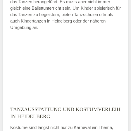
das Tanzen herangeführt. Es muss aber nicht immer
Samstag
gleich eine Ballettunterricht sein. Um Kinder spielerisch für
das Tanzen zu begeistern, bieten Tanzschulen oftmals
auch Kindertanzen in Heidelberg oder der näheren
—
Umgebung an.
ÖFFNUNGSZEITEN HINZUFÜGEN
Sonntag
Mit Absenden der Daten akzeptiere
ich die
AGB`s
.
ABSENDEN
TANZAUSSTATTUNG UND KOSTÜMVERLEIH
IN HEIDELBERG
Kostüme sind längst nicht nur zu Karneval ein Thema,