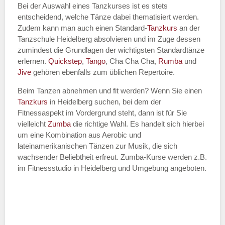
Bei der Auswahl eines Tanzkurses ist es stets
entscheidend, welche Tänze dabei thematisiert werden.
Name des Tanzkurs
*
Zudem kann man auch einen Standard-
Tanzkurs
an der
Tanzschule Heidelberg absolvieren und im Zuge dessen
zumindest die Grundlagen der wichtigsten Standardtänze
erlernen.
Quickstep
,
Tango
, Cha Cha Cha,
Rumba
und
Jive
gehören ebenfalls zum üblichen Repertoire.
Tanzart
*
Beim Tanzen abnehmen und fit werden? Wenn Sie einen
Tanzkurs
in Heidelberg suchen, bei dem der
Fitnessaspekt im Vordergrund steht, dann ist für Sie
vielleicht
Zumba
die richtige Wahl. Es handelt sich hierbei
um eine Kombination aus Aerobic und
lateinamerikanischen Tänzen zur Musik, die sich
wachsender Beliebtheit erfreut. Zumba-Kurse werden z.B.
im Fitnessstudio in Heidelberg und Umgebung angeboten.
Mit Absenden der Daten akzeptiere
ich die
AGB`s
.