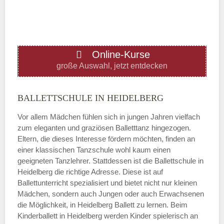
—
ÖFFNUNGSZEITEN HINZUFÜGEN
Online-Kurse
Donnerstag
große Auswahl, jetzt entdecken
—
BALLETTSCHULE IN HEIDELBERG
Vor allem Mädchen fühlen sich in jungen Jahren vielfach
ÖFFNUNGSZEITEN HINZUFÜGEN
zum eleganten und graziösen Balletttanz hingezogen.
Eltern, die dieses Interesse fördern möchten, finden an
Freitag
einer klassischen Tanzschule wohl kaum einen
geeigneten Tanzlehrer. Stattdessen ist die Ballettschule in
Heidelberg die richtige Adresse. Diese ist auf
—
Ballettunterricht spezialisiert und bietet nicht nur kleinen
Mädchen, sondern auch Jungen oder auch Erwachsenen
die Möglichkeit, in Heidelberg Ballett zu lernen. Beim
ÖFFNUNGSZEITEN HINZUFÜGEN
Kinderballett in Heidelberg werden Kinder spielerisch an