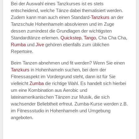
Bei der Auswahl eines Tanzkurses ist es stets
entscheidend, welche Tänze dabei thematisiert werden.
Name des Tanzkurs
*
Zudem kann man auch einen Standard-
Tanzkurs
an der
Tanzschule Hohenhameln absolvieren und im Zuge
dessen zumindest die Grundlagen der wichtigsten
Standardtänze erlernen.
Quickstep
,
Tango
, Cha Cha Cha,
Rumba
und
Jive
gehören ebenfalls zum üblichen
Tanzart
*
Repertoire.
Beim Tanzen abnehmen und fit werden? Wenn Sie einen
Tanzkurs
in Hohenhameln suchen, bei dem der
Fitnessaspekt im Vordergrund steht, dann ist für Sie
vielleicht
Zumba
die richtige Wahl. Es handelt sich hierbei
um eine Kombination aus Aerobic und
lateinamerikanischen Tänzen zur Musik, die sich
wachsender Beliebtheit erfreut. Zumba-Kurse werden z.B.
im Fitnessstudio in Hohenhameln und Umgebung
Mit Absenden der Daten akzeptiere
angeboten.
ich die
AGB`s
.