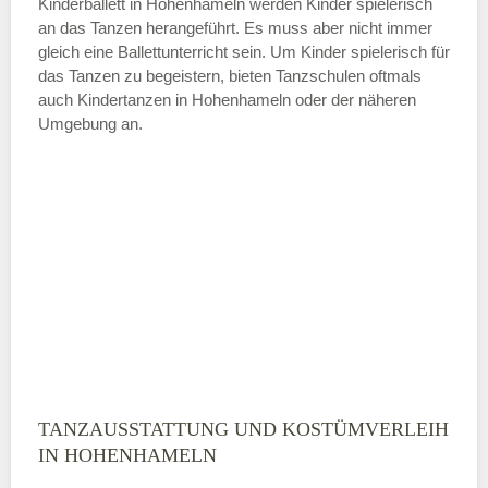
Kinderballett in Hohenhameln werden Kinder spielerisch
an das Tanzen herangeführt. Es muss aber nicht immer
Samstag
gleich eine Ballettunterricht sein. Um Kinder spielerisch für
das Tanzen zu begeistern, bieten Tanzschulen oftmals
auch Kindertanzen in Hohenhameln oder der näheren
—
Umgebung an.
ÖFFNUNGSZEITEN HINZUFÜGEN
Sonntag
Mit Absenden der Daten akzeptiere
ich die
AGB`s
.
ABSENDEN
TANZAUSSTATTUNG UND KOSTÜMVERLEIH
IN HOHENHAMELN