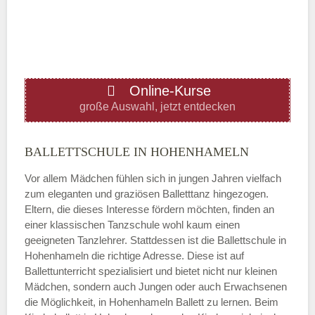
—
ÖFFNUNGSZEITEN HINZUFÜGEN
Online-Kurse
Donnerstag
große Auswahl, jetzt entdecken
—
BALLETTSCHULE IN HOHENHAMELN
Vor allem Mädchen fühlen sich in jungen Jahren vielfach
ÖFFNUNGSZEITEN HINZUFÜGEN
zum eleganten und graziösen Balletttanz hingezogen.
Eltern, die dieses Interesse fördern möchten, finden an
Freitag
einer klassischen Tanzschule wohl kaum einen
geeigneten Tanzlehrer. Stattdessen ist die Ballettschule in
Hohenhameln die richtige Adresse. Diese ist auf
—
Ballettunterricht spezialisiert und bietet nicht nur kleinen
Mädchen, sondern auch Jungen oder auch Erwachsenen
die Möglichkeit, in Hohenhameln Ballett zu lernen. Beim
ÖFFNUNGSZEITEN HINZUFÜGEN