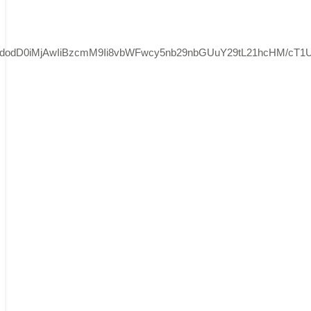
aWdodD0iMjAwIiBzcmM9Ii8vbWFwcy5nb29nbGUuY29tL21hcHM/