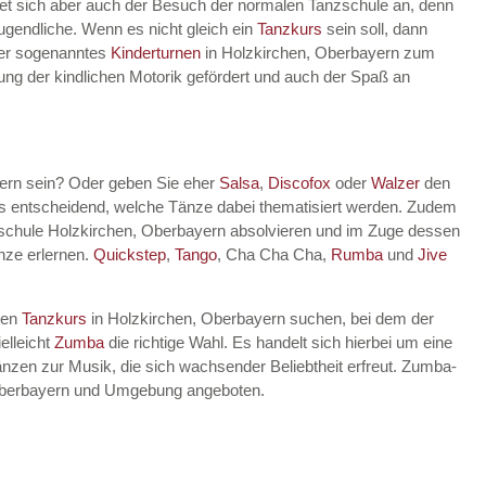
tet sich aber auch der Besuch der normalen Tanzschule an, denn
Jugendliche. Wenn es nicht gleich ein
Tanzkurs
sein soll, dann
lter sogenanntes
Kinderturnen
in Holzkirchen, Oberbayern zum
klung der kindlichen Motorik gefördert und auch der Spaß an
yern sein? Oder geben Sie eher
Salsa
,
Discofox
oder
Walzer
den
ts entscheidend, welche Tänze dabei thematisiert werden. Zudem
schule Holzkirchen, Oberbayern absolvieren und im Zuge dessen
nze erlernen.
Quickstep
,
Tango
, Cha Cha Cha,
Rumba
und
Jive
nen
Tanzkurs
in Holzkirchen, Oberbayern suchen, bei dem der
elleicht
Zumba
die richtige Wahl. Es handelt sich hierbei um eine
nzen zur Musik, die sich wachsender Beliebtheit erfreut. Zumba-
 Oberbayern und Umgebung angeboten.