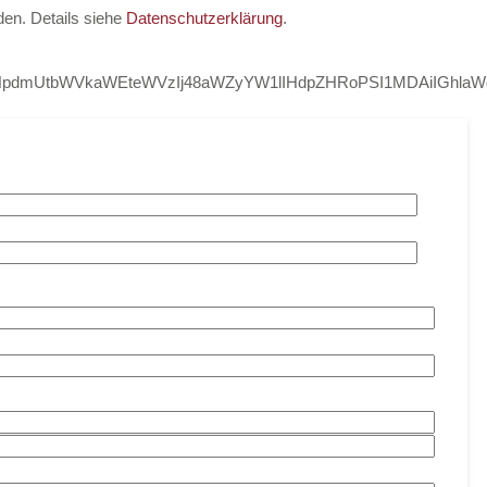
den. Details siehe
Datenschutzerklärung
.
bnNpdmUtbWVkaWEteWVzIj48aWZyYW1lIHdpZHRoPSI1MDAiIGhl