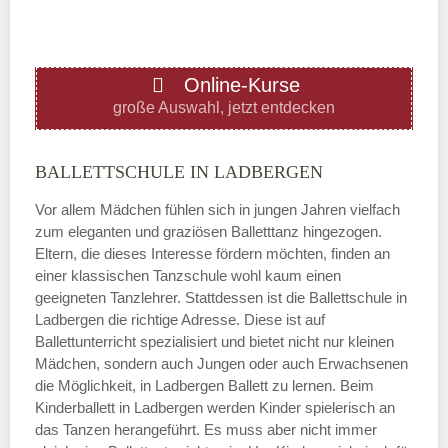
ÖFFNUNGSZEITEN HINZUFÜGEN
Online-Kurse
Donnerstag
große Auswahl, jetzt entdecken
—
BALLETTSCHULE IN LADBERGEN
Vor allem Mädchen fühlen sich in jungen Jahren vielfach
ÖFFNUNGSZEITEN HINZUFÜGEN
zum eleganten und graziösen Balletttanz hingezogen.
Eltern, die dieses Interesse fördern möchten, finden an
Freitag
einer klassischen Tanzschule wohl kaum einen
geeigneten Tanzlehrer. Stattdessen ist die Ballettschule in
Ladbergen die richtige Adresse. Diese ist auf
—
Ballettunterricht spezialisiert und bietet nicht nur kleinen
Mädchen, sondern auch Jungen oder auch Erwachsenen
die Möglichkeit, in Ladbergen Ballett zu lernen. Beim
ÖFFNUNGSZEITEN HINZUFÜGEN
Kinderballett in Ladbergen werden Kinder spielerisch an
das Tanzen herangeführt. Es muss aber nicht immer
Samstag