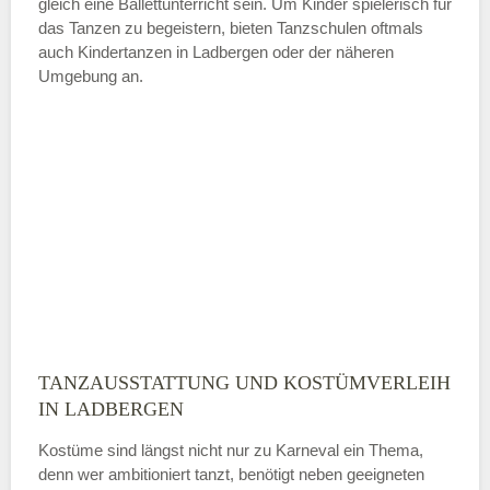
gleich eine Ballettunterricht sein. Um Kinder spielerisch für
das Tanzen zu begeistern, bieten Tanzschulen oftmals
auch Kindertanzen in Ladbergen oder der näheren
—
Umgebung an.
ÖFFNUNGSZEITEN HINZUFÜGEN
Sonntag
Mit Absenden der Daten akzeptiere
ich die
AGB`s
.
ABSENDEN
TANZAUSSTATTUNG UND KOSTÜMVERLEIH
IN LADBERGEN
Kostüme sind längst nicht nur zu Karneval ein Thema,
denn wer ambitioniert tanzt, benötigt neben geeigneten