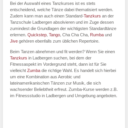
Bei der Auswahl eines Tanzkurses ist es stets
entscheidend, welche Tänze dabei thematisiert werden.
Name des Tanzkurs
*
Zudem kann man auch einen Standard-
Tanzkurs
an der
Tanzschule Ladbergen absolvieren und im Zuge dessen
zumindest die Grundlagen der wichtigsten Standardtänze
erlernen.
Quickstep
,
Tango
, Cha Cha Cha,
Rumba
und
Jive
gehören ebenfalls zum üblichen Repertoire.
Tanzart
*
Beim Tanzen abnehmen und fit werden? Wenn Sie einen
Tanzkurs
in Ladbergen suchen, bei dem der
Fitnessaspekt im Vordergrund steht, dann ist für Sie
vielleicht
Zumba
die richtige Wahl. Es handelt sich hierbei
um eine Kombination aus Aerobic und
lateinamerikanischen Tänzen zur Musik, die sich
wachsender Beliebtheit erfreut. Zumba-Kurse werden z.B.
im Fitnessstudio in Ladbergen und Umgebung angeboten.
Mit Absenden der Daten akzeptiere
ich die
AGB`s
.