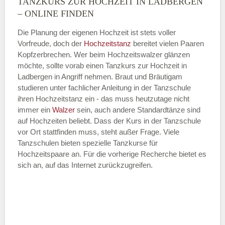
TANZKURS ZUR HOCHZEIT IN LADBERGEN
Montag
– ONLINE FINDEN
Die Planung der eigenen Hochzeit ist stets voller
Vorfreude, doch der
Hochzeitstanz
bereitet vielen Paaren
—
Kopfzerbrechen. Wer beim Hochzeitswalzer glänzen
möchte, sollte vorab einen Tanzkurs zur Hochzeit in
ÖFFNUNGSZEITEN HINZUFÜGEN
Ladbergen in Angriff nehmen. Braut und Bräutigam
studieren unter fachlicher Anleitung in der Tanzschule
Dienstag
ihren Hochzeitstanz ein - das muss heutzutage nicht
immer ein
Walzer
sein, auch andere Standardtänze sind
auf Hochzeiten beliebt. Dass der Kurs in der Tanzschule
vor Ort stattfinden muss, steht außer Frage. Viele
—
Tanzschulen bieten spezielle Tanzkurse für
Hochzeitspaare an. Für die vorherige Recherche bietet es
ÖFFNUNGSZEITEN HINZUFÜGEN
sich an, auf das Internet zurückzugreifen.
Mittwoch
—