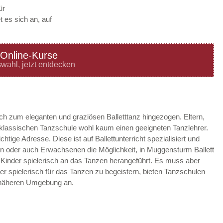
ür
 es sich an, auf
Online-Kurse
—
ÖFFNUNGSZEITEN
wahl, jetzt entdecken
HINZUFÜGEN
—
ÖFFNUNGSZEITEN
ach zum eleganten und graziösen Balletttanz hingezogen. Eltern,
r klassischen Tanzschule wohl kaum einen geeigneten Tanzlehrer.
HINZUFÜGEN
htige Adresse. Diese ist auf Ballettunterricht spezialisiert und
en oder auch Erwachsenen die Möglichkeit, in Muggensturm Ballett
—
ÖFFNUNGSZEITEN
 Kinder spielerisch an das Tanzen herangeführt. Es muss aber
der spielerisch für das Tanzen zu begeistern, bieten Tanzschulen
HINZUFÜGEN
 näheren Umgebung an.
—
ÖFFNUNGSZEITEN