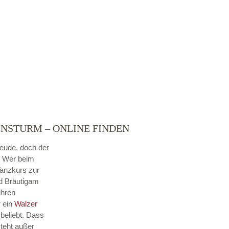
NSTURM – ONLINE FINDEN
reude, doch der
. Wer beim
Tanzkurs zur
nd Bräutigam
ihren
r ein
Walzer
beliebt. Dass
steht außer