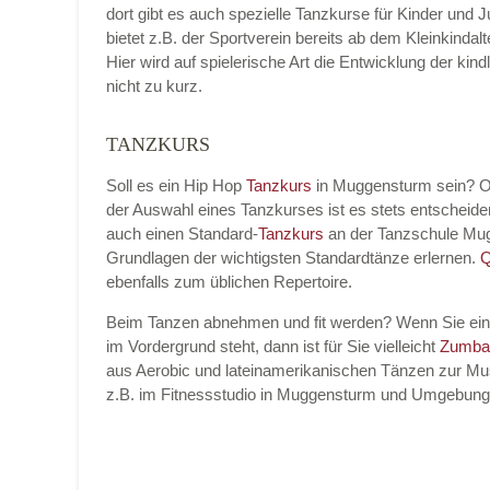
dort gibt es auch spezielle Tanzkurse für Kinder und 
bietet z.B. der Sportverein bereits ab dem Kleinkinda
Hier wird auf spielerische Art die Entwicklung der k
nicht zu kurz.
Name der Tanzschule
*
TANZKURS
Soll es ein Hip Hop
Tanzkurs
in Muggensturm sein? O
der Auswahl eines Tanzkurses ist es stets entschei
Kontakt E-Mail
auch einen Standard-
Tanzkurs
an der Tanzschule Mu
Grundlagen der wichtigsten Standardtänze erlernen.
Q
ebenfalls zum üblichen Repertoire.
Beim Tanzen abnehmen und fit werden? Wenn Sie ei
Kontakt Telefonnummer
im Vordergrund steht, dann ist für Sie vielleicht
Zumba
aus Aerobic und lateinamerikanischen Tänzen zur Mus
z.B. im Fitnessstudio in Muggensturm und Umgebung
Name des Tanzkurs
*