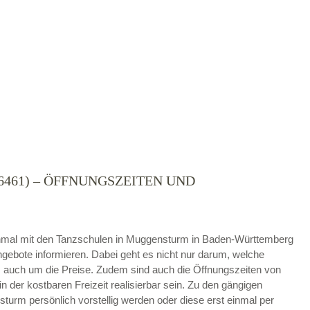
461) – ÖFFNUNGSZEITEN UND
die
AGB`s
.
ABSENDEN
t einmal mit den Tanzschulen in Muggensturm in Baden-Württemberg
gebote informieren. Dabei geht es nicht nur darum, welche
auch um die Preise. Zudem sind auch die Öffnungszeiten von
in der kostbaren Freizeit realisierbar sein. Zu den gängigen
urm persönlich vorstellig werden oder diese erst einmal per