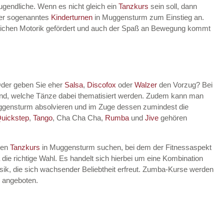
Jugendliche. Wenn es nicht gleich ein
Tanzkurs
sein soll, dann
lter sogenanntes
Kinderturnen
in Muggensturm zum Einstieg an.
indlichen Motorik gefördert und auch der Spaß an Bewegung kommt
der geben Sie eher
Salsa
,
Discofox
oder
Walzer
den Vorzug? Bei
dend, welche Tänze dabei thematisiert werden. Zudem kann man
ggensturm absolvieren und im Zuge dessen zumindest die
uickstep
,
Tango
, Cha Cha Cha,
Rumba
und
Jive
gehören
nen
Tanzkurs
in Muggensturm suchen, bei dem der Fitnessaspekt
die richtige Wahl. Es handelt sich hierbei um eine Kombination
ik, die sich wachsender Beliebtheit erfreut. Zumba-Kurse werden
 angeboten.