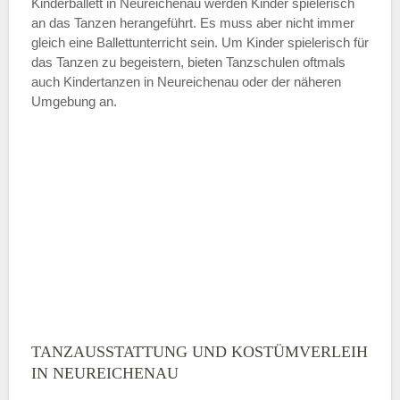
Kinderballett in Neureichenau werden Kinder spielerisch
an das Tanzen herangeführt. Es muss aber nicht immer
Samstag
gleich eine Ballettunterricht sein. Um Kinder spielerisch für
das Tanzen zu begeistern, bieten Tanzschulen oftmals
auch Kindertanzen in Neureichenau oder der näheren
—
Umgebung an.
ÖFFNUNGSZEITEN HINZUFÜGEN
Sonntag
Mit Absenden der Daten akzeptiere
ich die
AGB`s
.
ABSENDEN
TANZAUSSTATTUNG UND KOSTÜMVERLEIH
IN NEUREICHENAU