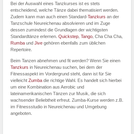
Bei der Auswahl eines Tanzkurses ist es stets
entscheidend, welche Tänze dabei thematisiert werden.
Name des Tanzkurs
*
Zudem kann man auch einen Standard-
Tanzkurs
an der
Tanzschule Neureichenau absolvieren und im Zuge
dessen zumindest die Grundlagen der wichtigsten
Standardtänze erlernen.
Quickstep
,
Tango
, Cha Cha Cha,
Rumba
und
Jive
gehören ebenfalls zum üblichen
Tanzart
*
Repertoire.
Beim Tanzen abnehmen und fit werden? Wenn Sie einen
Tanzkurs
in Neureichenau suchen, bei dem der
Fitnessaspekt im Vordergrund steht, dann ist für Sie
vielleicht
Zumba
die richtige Wahl. Es handelt sich hierbei
um eine Kombination aus Aerobic und
lateinamerikanischen Tänzen zur Musik, die sich
wachsender Beliebtheit erfreut. Zumba-Kurse werden z.B.
im Fitnessstudio in Neureichenau und Umgebung
Mit Absenden der Daten akzeptiere
angeboten.
ich die
AGB`s
.