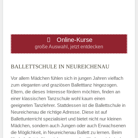
—
ÖFFNUNGSZEITEN HINZUFÜGEN
Online-Kurse
Donnerstag
große Auswahl, jetzt entdecken
—
BALLETTSCHULE IN NEUREICHENAU
Vor allem Mädchen fühlen sich in jungen Jahren vielfach
ÖFFNUNGSZEITEN HINZUFÜGEN
zum eleganten und graziösen Balletttanz hingezogen.
Eltern, die dieses Interesse fördern möchten, finden an
Freitag
einer klassischen Tanzschule wohl kaum einen
geeigneten Tanzlehrer. Stattdessen ist die Ballettschule in
Neureichenau die richtige Adresse. Diese ist auf
—
Ballettunterricht spezialisiert und bietet nicht nur kleinen
Mädchen, sondern auch Jungen oder auch Erwachsenen
die Möglichkeit, in Neureichenau Ballett zu lernen. Beim
ÖFFNUNGSZEITEN HINZUFÜGEN