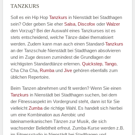
TANZKURS
Kontakt Telefonnummer
Soll es ein Hip Hop
Tanzkurs
in Nienstädt bei Stadthagen
sein? Oder geben Sie eher
Salsa
,
Discofox
oder
Walzer
den Vorzug? Bei der Auswahl eines Tanzkurses ist es
Name des Tanzkurs
*
stets entscheidend, welche Tänze dabei thematisiert
werden. Zudem kann man auch einen Standard-
Tanzkurs
an der Tanzschule Nienstädt bei Stadthagen absolvieren
und im Zuge dessen zumindest die Grundlagen der
wichtigsten Standardtänze erlernen.
Quickstep
,
Tango
,
Tanzart
*
Cha Cha Cha,
Rumba
und
Jive
gehören ebenfalls zum
üblichen Repertoire.
Beim Tanzen abnehmen und fit werden? Wenn Sie einen
Tanzkurs
in Nienstädt bei Stadthagen suchen, bei dem
der Fitnessaspekt im Vordergrund steht, dann ist für Sie
vielleicht
Zumba
die richtige Wahl. Es handelt sich hierbei
um eine Kombination aus Aerobic und
lateinamerikanischen Tänzen zur Musik, die sich
wachsender Beliebtheit erfreut. Zumba-Kurse werden z.B.
Mit Absenden der Daten akzeptiere
im Fitnessstudio in Nienstädt bei Stadthagen und