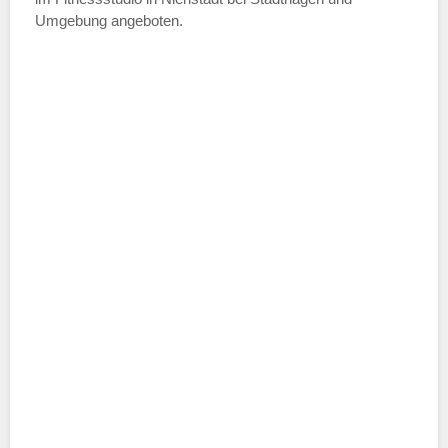
ich die
AGB`s
.
Umgebung angeboten.
ABSENDEN