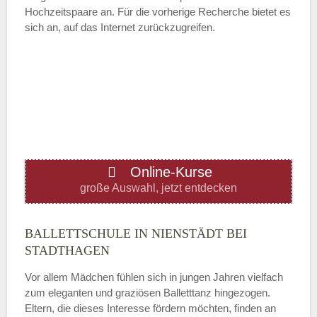
Hochzeitspaare an. Für die vorherige Recherche bietet es
ÖFFNUNGSZEITEN HINZUFÜGEN
sich an, auf das Internet zurückzugreifen.
Mittwoch
—
ÖFFNUNGSZEITEN HINZUFÜGEN
Online-Kurse
Donnerstag
große Auswahl, jetzt entdecken
—
BALLETTSCHULE IN NIENSTÄDT BEI
STADTHAGEN
ÖFFNUNGSZEITEN HINZUFÜGEN
Vor allem Mädchen fühlen sich in jungen Jahren vielfach
zum eleganten und graziösen Balletttanz hingezogen.
Freitag
Eltern, die dieses Interesse fördern möchten, finden an