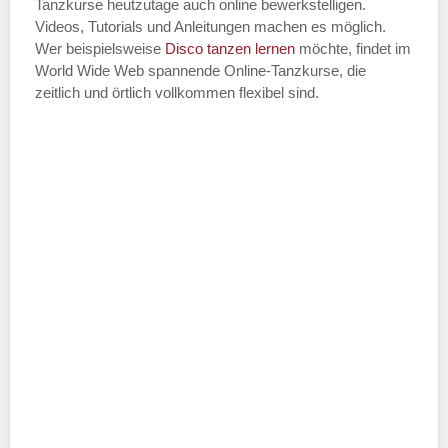
Tanzkurse heutzutage auch online bewerkstelligen.
Videos, Tutorials und Anleitungen machen es möglich.
Wer beispielsweise
Disco
tanzen lernen
möchte, findet im
World Wide Web spannende Online-Tanzkurse, die
zeitlich und örtlich vollkommen flexibel sind.
Name der Tanzschule
*
Adresse
*
Telefonnummer