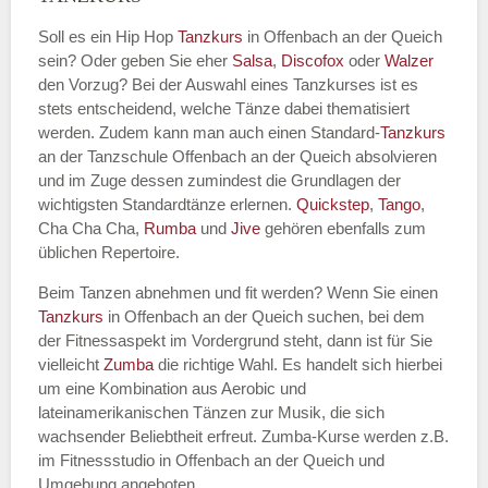
Soll es ein Hip Hop
Tanzkurs
in Offenbach an der Queich
sein? Oder geben Sie eher
Salsa
,
Discofox
oder
Walzer
den Vorzug? Bei der Auswahl eines Tanzkurses ist es
Name des Tanzkurs
*
stets entscheidend, welche Tänze dabei thematisiert
werden. Zudem kann man auch einen Standard-
Tanzkurs
an der Tanzschule Offenbach an der Queich absolvieren
und im Zuge dessen zumindest die Grundlagen der
wichtigsten Standardtänze erlernen.
Quickstep
,
Tango
,
Tanzart
*
Cha Cha Cha,
Rumba
und
Jive
gehören ebenfalls zum
üblichen Repertoire.
Beim Tanzen abnehmen und fit werden? Wenn Sie einen
Tanzkurs
in Offenbach an der Queich suchen, bei dem
der Fitnessaspekt im Vordergrund steht, dann ist für Sie
vielleicht
Zumba
die richtige Wahl. Es handelt sich hierbei
um eine Kombination aus Aerobic und
lateinamerikanischen Tänzen zur Musik, die sich
wachsender Beliebtheit erfreut. Zumba-Kurse werden z.B.
Mit Absenden der Daten akzeptiere
im Fitnessstudio in Offenbach an der Queich und
ich die
AGB`s
.
Umgebung angeboten.