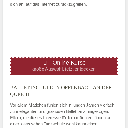
sich an, auf das Internet zurückzugreifen.
Mittwoch
—
ÖFFNUNGSZEITEN HINZUFÜGEN
Online-Kurse
Donnerstag
große Auswahl, jetzt entdecken
—
BALLETTSCHULE IN OFFENBACH AN DER
QUEICH
ÖFFNUNGSZEITEN HINZUFÜGEN
Vor allem Mädchen fühlen sich in jungen Jahren vielfach
zum eleganten und graziösen Balletttanz hingezogen.
Freitag
Eltern, die dieses Interesse fördern möchten, finden an
einer klassischen Tanzschule wohl kaum einen