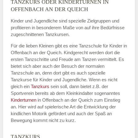
TANZKURS ODER KINDERTURNEN IN
Name
*
OFFENBACH AN DER QUEICH
Kinder und Jugendliche sind spezielle Zielgruppen und
profitieren in besonderem Maße von auf ihre Bedürfnisse
zugeschnittenen Tanzkursen.
E-Mail
*
Für die lieben Kleinen gibt es eine Tanzschule für Kinder in
Offenbach an der Queich. Kindgerecht werden dort die
ersten Tanzschritte und Freude am Tanzen vermittelt. Es
bietet sich aber auch der Besuch der normalen
Tanzschule an, denn dort gibt es auch spezielle
Name der Tanzschule
*
Tanzkurse für Kinder und Jugendliche. Wenn es nicht
gleich ein
Tanzkurs
sein soll, dann bietet z.B. der
Sportverein bereits ab dem Kleinkindalter sogenanntes
Kinderturnen
in Offenbach an der Queich zum Einstieg
Kontakt E-Mail
an. Hier wird auf spielerische Art die Entwicklung der
kindlichen Motorik gefördert und auch der Spaß an
Bewegung kommt nicht zu kurz.
TANZKURS
Kontakt Telefonnummer