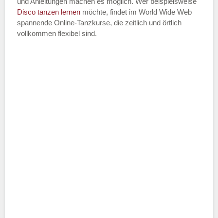
und Anleitungen machen es möglich. Wer beispielsweise
Disco
tanzen lernen
möchte, findet im World Wide Web
spannende Online-Tanzkurse, die zeitlich und örtlich
vollkommen flexibel sind.
Name der Tanzschule
*
Adresse
*
Telefonnummer
E-Mail-Adresse