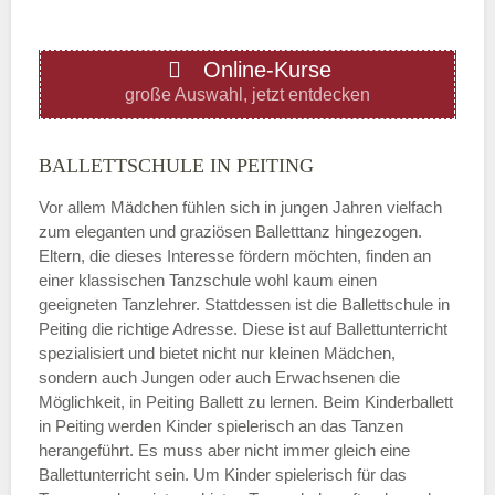
ÖFFNUNGSZEITEN HINZUFÜGEN
Online-Kurse
Donnerstag
große Auswahl, jetzt entdecken
—
BALLETTSCHULE IN PEITING
Vor allem Mädchen fühlen sich in jungen Jahren vielfach
ÖFFNUNGSZEITEN HINZUFÜGEN
zum eleganten und graziösen Balletttanz hingezogen.
Eltern, die dieses Interesse fördern möchten, finden an
Freitag
einer klassischen Tanzschule wohl kaum einen
geeigneten Tanzlehrer. Stattdessen ist die Ballettschule in
Peiting die richtige Adresse. Diese ist auf Ballettunterricht
—
spezialisiert und bietet nicht nur kleinen Mädchen,
sondern auch Jungen oder auch Erwachsenen die
Möglichkeit, in Peiting Ballett zu lernen. Beim Kinderballett
ÖFFNUNGSZEITEN HINZUFÜGEN
in Peiting werden Kinder spielerisch an das Tanzen
herangeführt. Es muss aber nicht immer gleich eine
Samstag
Ballettunterricht sein. Um Kinder spielerisch für das