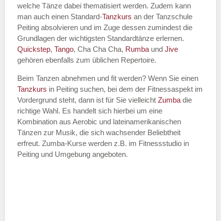
welche Tänze dabei thematisiert werden. Zudem kann
Name des Tanzkurs
*
man auch einen Standard-
Tanzkurs
an der Tanzschule
Peiting absolvieren und im Zuge dessen zumindest die
Grundlagen der wichtigsten Standardtänze erlernen.
Quickstep
,
Tango
, Cha Cha Cha,
Rumba
und
Jive
gehören ebenfalls zum üblichen Repertoire.
Tanzart
*
Beim Tanzen abnehmen und fit werden? Wenn Sie einen
Tanzkurs
in Peiting suchen, bei dem der Fitnessaspekt im
Vordergrund steht, dann ist für Sie vielleicht
Zumba
die
richtige Wahl. Es handelt sich hierbei um eine
Kombination aus Aerobic und lateinamerikanischen
Tänzen zur Musik, die sich wachsender Beliebtheit
erfreut. Zumba-Kurse werden z.B. im Fitnessstudio in
Peiting und Umgebung angeboten.
Mit Absenden der Daten akzeptiere
ich die
AGB`s
.
ABSENDEN