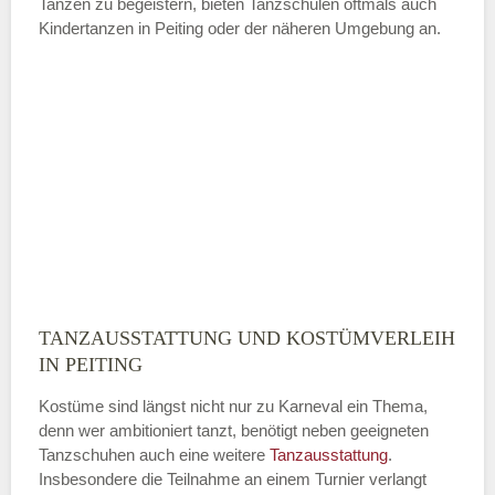
Tanzen zu begeistern, bieten Tanzschulen oftmals auch
Kindertanzen in Peiting oder der näheren Umgebung an.
—
ÖFFNUNGSZEITEN HINZUFÜGEN
Sonntag
Mit Absenden der Daten akzeptiere
ich die
AGB`s
.
TANZAUSSTATTUNG UND KOSTÜMVERLEIH
ABSENDEN
IN PEITING
Kostüme sind längst nicht nur zu Karneval ein Thema,
denn wer ambitioniert tanzt, benötigt neben geeigneten
Tanzschuhen auch eine weitere
Tanzausstattung
.
Insbesondere die Teilnahme an einem Turnier verlangt