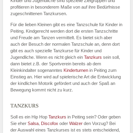
Kinder und Jugendliche sind spezielle Zielgruppen und
profitieren in besonderem Maße von auf ihre Bedürfnisse
zugeschnittenen Tanzkursen.
E-Mail
*
Für die lieben Kleinen gibt es eine Tanzschule für Kinder in
Peiting. Kindgerecht werden dort die ersten Tanzschritte
und Freude am Tanzen vermittelt. Es bietet sich aber
auch der Besuch der normalen Tanzschule an, denn dort
gibt es auch spezielle Tanzkurse für Kinder und
Name der Tanzschule
*
Jugendliche. Wenn es nicht gleich ein
Tanzkurs
sein soll,
dann bietet z.B. der Sportverein bereits ab dem
Kleinkindalter sogenanntes
Kinderturnen
in Peiting zum
Einstieg an. Hier wird auf spielerische Art die Entwicklung
Kontakt E-Mail
der kindlichen Motorik gefördert und auch der Spaß an
Bewegung kommt nicht zu kurz.
TANZKURS
Kontakt Telefonnummer
Soll es ein Hip Hop
Tanzkurs
in Peiting sein? Oder geben
Sie eher
Salsa
,
Discofox
oder
Walzer
den Vorzug? Bei
der Auswahl eines Tanzkurses ist es stets entscheidend,