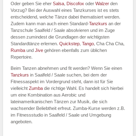
Oder geben Sie eher
Salsa
,
Discofox
oder
Walzer
den
Vorzug? Bei der Auswahl eines Tanzkurses ist es stets
entscheidend, welche Tänze dabei thematisiert werden.
Name des Tanzkurs
*
Zudem kann man auch einen Standard-
Tanzkurs
an der
Tanzschule Saalfeld / Saale absolvieren und im Zuge
dessen zumindest die Grundlagen der wichtigsten
Standardtänze erlernen.
Quickstep
,
Tango
, Cha Cha Cha,
Rumba
und
Jive
gehören ebenfalls zum üblichen
Tanzart
*
Repertoire.
Beim Tanzen abnehmen und fit werden? Wenn Sie einen
Tanzkurs
in Saalfeld / Saale suchen, bei dem der
Fitnessaspekt im Vordergrund steht, dann ist für Sie
vielleicht
Zumba
die richtige Wahl. Es handelt sich hierbei
um eine Kombination aus Aerobic und
lateinamerikanischen Tänzen zur Musik, die sich
wachsender Beliebtheit erfreut. Zumba-Kurse werden z.B.
im Fitnessstudio in Saalfeld / Saale und Umgebung
Mit Absenden der Daten akzeptiere
angeboten.
ich die
AGB`s
.