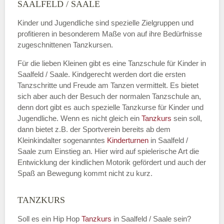
Name
*
SAALFELD / SAALE
Kinder und Jugendliche sind spezielle Zielgruppen und
profitieren in besonderem Maße von auf ihre Bedürfnisse
zugeschnittenen Tanzkursen.
E-Mail
*
Für die lieben Kleinen gibt es eine Tanzschule für Kinder in
Saalfeld / Saale. Kindgerecht werden dort die ersten
Tanzschritte und Freude am Tanzen vermittelt. Es bietet
sich aber auch der Besuch der normalen Tanzschule an,
denn dort gibt es auch spezielle Tanzkurse für Kinder und
Name der Tanzschule
*
Jugendliche. Wenn es nicht gleich ein
Tanzkurs
sein soll,
dann bietet z.B. der Sportverein bereits ab dem
Kleinkindalter sogenanntes
Kinderturnen
in Saalfeld /
Saale zum Einstieg an. Hier wird auf spielerische Art die
Kontakt E-Mail
Entwicklung der kindlichen Motorik gefördert und auch der
Spaß an Bewegung kommt nicht zu kurz.
TANZKURS
Kontakt Telefonnummer
Soll es ein Hip Hop
Tanzkurs
in Saalfeld / Saale sein?