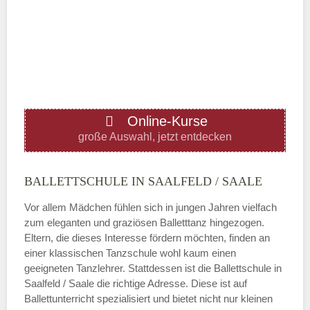
Mittwoch
—
ÖFFNUNGSZEITEN HINZUFÜGEN
Online-Kurse
Donnerstag
große Auswahl, jetzt entdecken
—
BALLETTSCHULE IN SAALFELD / SAALE
Vor allem Mädchen fühlen sich in jungen Jahren vielfach
ÖFFNUNGSZEITEN HINZUFÜGEN
zum eleganten und graziösen Balletttanz hingezogen.
Eltern, die dieses Interesse fördern möchten, finden an
Freitag
einer klassischen Tanzschule wohl kaum einen
geeigneten Tanzlehrer. Stattdessen ist die Ballettschule in
Saalfeld / Saale die richtige Adresse. Diese ist auf
—
Ballettunterricht spezialisiert und bietet nicht nur kleinen