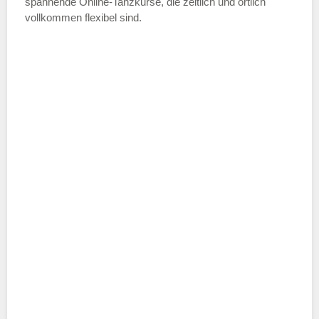
spannende Online-Tanzkurse, die zeitlich und örtlich
vollkommen flexibel sind.
Name der Tanzschule
*
Adresse
*
Telefonnummer
E-Mail-Adresse