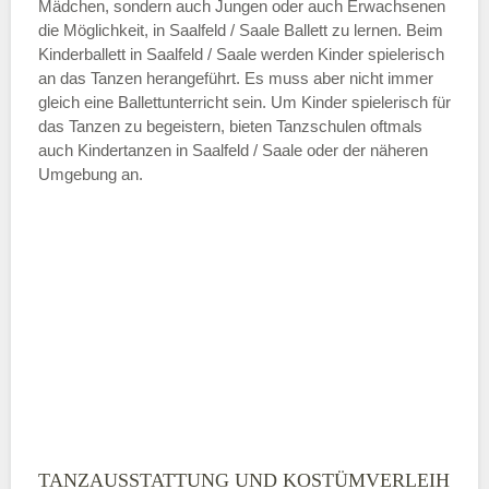
Mädchen, sondern auch Jungen oder auch Erwachsenen
die Möglichkeit, in Saalfeld / Saale Ballett zu lernen. Beim
ÖFFNUNGSZEITEN HINZUFÜGEN
Kinderballett in Saalfeld / Saale werden Kinder spielerisch
an das Tanzen herangeführt. Es muss aber nicht immer
Samstag
gleich eine Ballettunterricht sein. Um Kinder spielerisch für
das Tanzen zu begeistern, bieten Tanzschulen oftmals
auch Kindertanzen in Saalfeld / Saale oder der näheren
—
Umgebung an.
ÖFFNUNGSZEITEN HINZUFÜGEN
Sonntag
Mit Absenden der Daten akzeptiere
ich die
AGB`s
.
ABSENDEN
TANZAUSSTATTUNG UND KOSTÜMVERLEIH