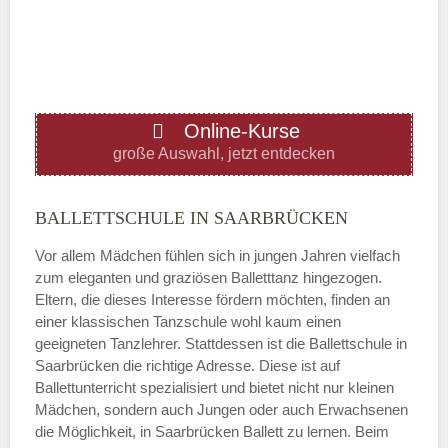
—
ÖFFNUNGSZEITEN HINZUFÜGEN
Online-Kurse
Donnerstag
große Auswahl, jetzt entdecken
—
BALLETTSCHULE IN SAARBRÜCKEN
Vor allem Mädchen fühlen sich in jungen Jahren vielfach
ÖFFNUNGSZEITEN HINZUFÜGEN
zum eleganten und graziösen Balletttanz hingezogen.
Eltern, die dieses Interesse fördern möchten, finden an
Freitag
einer klassischen Tanzschule wohl kaum einen
geeigneten Tanzlehrer. Stattdessen ist die Ballettschule in
Saarbrücken die richtige Adresse. Diese ist auf
—
Ballettunterricht spezialisiert und bietet nicht nur kleinen
Mädchen, sondern auch Jungen oder auch Erwachsenen
die Möglichkeit, in Saarbrücken Ballett zu lernen. Beim
ÖFFNUNGSZEITEN HINZUFÜGEN