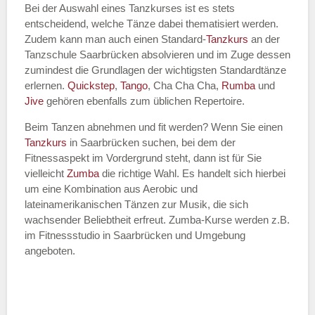
Bei der Auswahl eines Tanzkurses ist es stets
entscheidend, welche Tänze dabei thematisiert werden.
Name des Tanzkurs
*
Zudem kann man auch einen Standard-
Tanzkurs
an der
Tanzschule Saarbrücken absolvieren und im Zuge dessen
zumindest die Grundlagen der wichtigsten Standardtänze
erlernen.
Quickstep
,
Tango
, Cha Cha Cha,
Rumba
und
Jive
gehören ebenfalls zum üblichen Repertoire.
Tanzart
*
Beim Tanzen abnehmen und fit werden? Wenn Sie einen
Tanzkurs
in Saarbrücken suchen, bei dem der
Fitnessaspekt im Vordergrund steht, dann ist für Sie
vielleicht
Zumba
die richtige Wahl. Es handelt sich hierbei
um eine Kombination aus Aerobic und
lateinamerikanischen Tänzen zur Musik, die sich
wachsender Beliebtheit erfreut. Zumba-Kurse werden z.B.
im Fitnessstudio in Saarbrücken und Umgebung
angeboten.
Mit Absenden der Daten akzeptiere
ich die
AGB`s
.