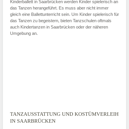
Kinderballett in Saarbrücken werden Kinder spielerisch an
das Tanzen herangeführt. Es muss aber nicht immer
Samstag
gleich eine Ballettunterricht sein. Um Kinder spielerisch für
das Tanzen zu begeistern, bieten Tanzschulen oftmals
auch Kindertanzen in Saarbrücken oder der näheren
—
Umgebung an.
ÖFFNUNGSZEITEN HINZUFÜGEN
Sonntag
Mit Absenden der Daten akzeptiere
ich die
AGB`s
.
ABSENDEN
TANZAUSSTATTUNG UND KOSTÜMVERLEIH
IN SAARBRÜCKEN