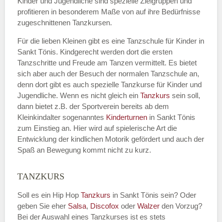
Kinder und Jugendliche sind spezielle Zielgruppen und
profitieren in besonderem Maße von auf ihre Bedürfnisse
zugeschnittenen Tanzkursen.
E-Mail
*
Für die lieben Kleinen gibt es eine Tanzschule für Kinder in
Sankt Tönis. Kindgerecht werden dort die ersten
Tanzschritte und Freude am Tanzen vermittelt. Es bietet
sich aber auch der Besuch der normalen Tanzschule an,
denn dort gibt es auch spezielle Tanzkurse für Kinder und
Name der Tanzschule
*
Jugendliche. Wenn es nicht gleich ein
Tanzkurs
sein soll,
dann bietet z.B. der Sportverein bereits ab dem
Kleinkindalter sogenanntes
Kinderturnen
in Sankt Tönis
zum Einstieg an. Hier wird auf spielerische Art die
Kontakt E-Mail
Entwicklung der kindlichen Motorik gefördert und auch der
Spaß an Bewegung kommt nicht zu kurz.
TANZKURS
Kontakt Telefonnummer
Soll es ein Hip Hop
Tanzkurs
in Sankt Tönis sein? Oder
geben Sie eher
Salsa
,
Discofox
oder
Walzer
den Vorzug?
Bei der Auswahl eines Tanzkurses ist es stets