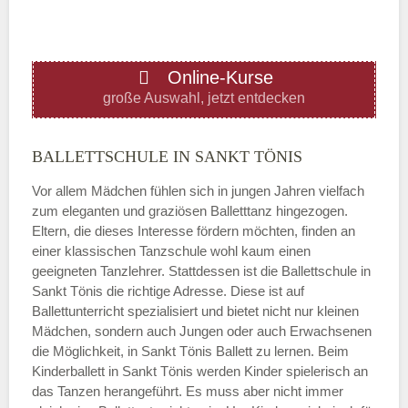
ÖFFNUNGSZEITEN HINZUFÜGEN
Online-Kurse
Donnerstag
große Auswahl, jetzt entdecken
—
BALLETTSCHULE IN SANKT TÖNIS
Vor allem Mädchen fühlen sich in jungen Jahren vielfach
ÖFFNUNGSZEITEN HINZUFÜGEN
zum eleganten und graziösen Balletttanz hingezogen.
Eltern, die dieses Interesse fördern möchten, finden an
Freitag
einer klassischen Tanzschule wohl kaum einen
geeigneten Tanzlehrer. Stattdessen ist die Ballettschule in
Sankt Tönis die richtige Adresse. Diese ist auf
—
Ballettunterricht spezialisiert und bietet nicht nur kleinen
Mädchen, sondern auch Jungen oder auch Erwachsenen
die Möglichkeit, in Sankt Tönis Ballett zu lernen. Beim
ÖFFNUNGSZEITEN HINZUFÜGEN
Kinderballett in Sankt Tönis werden Kinder spielerisch an
das Tanzen herangeführt. Es muss aber nicht immer
Samstag