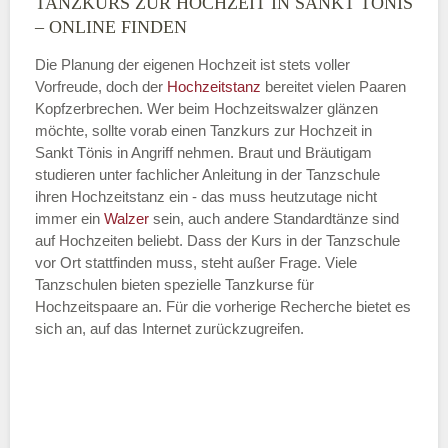
TANZKURS ZUR HOCHZEIT IN SANKT TÖNIS
Montag
– ONLINE FINDEN
Die Planung der eigenen Hochzeit ist stets voller
Vorfreude, doch der
Hochzeitstanz
bereitet vielen Paaren
—
Kopfzerbrechen. Wer beim Hochzeitswalzer glänzen
möchte, sollte vorab einen Tanzkurs zur Hochzeit in
ÖFFNUNGSZEITEN HINZUFÜGEN
Sankt Tönis in Angriff nehmen. Braut und Bräutigam
studieren unter fachlicher Anleitung in der Tanzschule
Dienstag
ihren Hochzeitstanz ein - das muss heutzutage nicht
immer ein
Walzer
sein, auch andere Standardtänze sind
auf Hochzeiten beliebt. Dass der Kurs in der Tanzschule
vor Ort stattfinden muss, steht außer Frage. Viele
—
Tanzschulen bieten spezielle Tanzkurse für
Hochzeitspaare an. Für die vorherige Recherche bietet es
ÖFFNUNGSZEITEN HINZUFÜGEN
sich an, auf das Internet zurückzugreifen.
Mittwoch
—