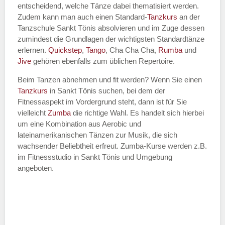
entscheidend, welche Tänze dabei thematisiert werden.
Name des Tanzkurs
*
Zudem kann man auch einen Standard-
Tanzkurs
an der
Tanzschule Sankt Tönis absolvieren und im Zuge dessen
zumindest die Grundlagen der wichtigsten Standardtänze
erlernen.
Quickstep
,
Tango
, Cha Cha Cha,
Rumba
und
Jive
gehören ebenfalls zum üblichen Repertoire.
Tanzart
*
Beim Tanzen abnehmen und fit werden? Wenn Sie einen
Tanzkurs
in Sankt Tönis suchen, bei dem der
Fitnessaspekt im Vordergrund steht, dann ist für Sie
vielleicht
Zumba
die richtige Wahl. Es handelt sich hierbei
um eine Kombination aus Aerobic und
lateinamerikanischen Tänzen zur Musik, die sich
wachsender Beliebtheit erfreut. Zumba-Kurse werden z.B.
im Fitnessstudio in Sankt Tönis und Umgebung
angeboten.
Mit Absenden der Daten akzeptiere
ich die
AGB`s
.
ABSENDEN