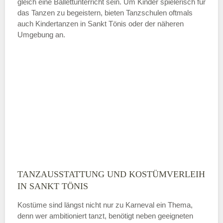
gleich eine Ballettunterricht sein. Um Kinder spielerisch für
das Tanzen zu begeistern, bieten Tanzschulen oftmals
auch Kindertanzen in Sankt Tönis oder der näheren
—
Umgebung an.
ÖFFNUNGSZEITEN HINZUFÜGEN
Sonntag
Mit Absenden der Daten akzeptiere
ich die
AGB`s
.
ABSENDEN
TANZAUSSTATTUNG UND KOSTÜMVERLEIH
IN SANKT TÖNIS
Kostüme sind längst nicht nur zu Karneval ein Thema,
denn wer ambitioniert tanzt, benötigt neben geeigneten