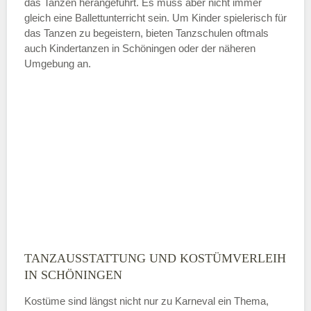
das Tanzen herangeführt. Es muss aber nicht immer
Samstag
gleich eine Ballettunterricht sein. Um Kinder spielerisch für
das Tanzen zu begeistern, bieten Tanzschulen oftmals
auch Kindertanzen in Schöningen oder der näheren
—
Umgebung an.
ÖFFNUNGSZEITEN HINZUFÜGEN
Sonntag
Mit Absenden der Daten akzeptiere
ich die
AGB`s
.
ABSENDEN
TANZAUSSTATTUNG UND KOSTÜMVERLEIH
IN SCHÖNINGEN
Kostüme sind längst nicht nur zu Karneval ein Thema,