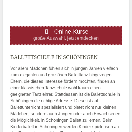
—
ÖFFNUNGSZEITEN HINZUFÜGEN
Online-Kurse
Donnerstag
große Auswahl, jetzt entdecken
—
BALLETTSCHULE IN SCHÖNINGEN
Vor allem Mädchen fühlen sich in jungen Jahren vielfach
ÖFFNUNGSZEITEN HINZUFÜGEN
zum eleganten und graziösen Balletttanz hingezogen.
Eltern, die dieses Interesse fördern möchten, finden an
Freitag
einer klassischen Tanzschule wohl kaum einen
geeigneten Tanzlehrer. Stattdessen ist die Ballettschule in
Schöningen die richtige Adresse. Diese ist auf
—
Ballettunterricht spezialisiert und bietet nicht nur kleinen
Mädchen, sondern auch Jungen oder auch Erwachsenen
die Möglichkeit, in Schöningen Ballett zu lernen. Beim
ÖFFNUNGSZEITEN HINZUFÜGEN
Kinderballett in Schöningen werden Kinder spielerisch an