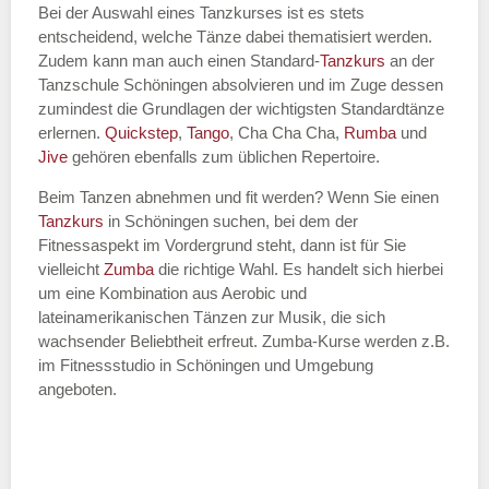
Bei der Auswahl eines Tanzkurses ist es stets
entscheidend, welche Tänze dabei thematisiert werden.
Name des Tanzkurs
*
Zudem kann man auch einen Standard-
Tanzkurs
an der
Tanzschule Schöningen absolvieren und im Zuge dessen
zumindest die Grundlagen der wichtigsten Standardtänze
erlernen.
Quickstep
,
Tango
, Cha Cha Cha,
Rumba
und
Jive
gehören ebenfalls zum üblichen Repertoire.
Tanzart
*
Beim Tanzen abnehmen und fit werden? Wenn Sie einen
Tanzkurs
in Schöningen suchen, bei dem der
Fitnessaspekt im Vordergrund steht, dann ist für Sie
vielleicht
Zumba
die richtige Wahl. Es handelt sich hierbei
um eine Kombination aus Aerobic und
lateinamerikanischen Tänzen zur Musik, die sich
wachsender Beliebtheit erfreut. Zumba-Kurse werden z.B.
im Fitnessstudio in Schöningen und Umgebung
angeboten.
Mit Absenden der Daten akzeptiere
ich die
AGB`s
.